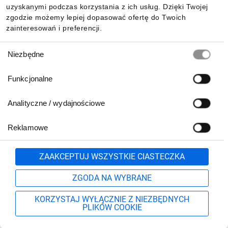
uzyskanymi podczas korzystania z ich usług. Dzięki Twojej
zgodzie możemy lepiej dopasować ofertę do Twoich
zainteresowań i preferencji.
Wybór
Niezbędne
zgody
Funkcjonalne
Analityczne / wydajnościowe
Reklamowe
Biuro Obsługi Klienta:
lub
801 500 700
71 37 61 600
Zgłoś
ZAAKCEPTUJ WSZYSTKIE CIASTECZKA
pn.-pt. 8:00-16:00
Formularz kontaktowy
ZGODA NA WYBRANE
KORZYSTAJ WYŁĄCZNIE Z NIEZBĘDNYCH
PLIKÓW COOKIE
Szukaj
Moje konto
Start
Więcej