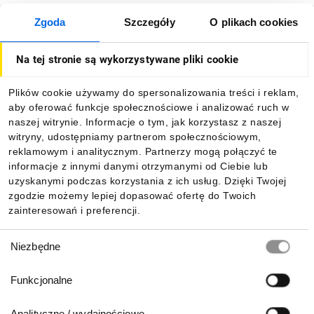
Zgoda
Szczegóły
O plikach cookies
O firmie
Na tej stronie są wykorzystywane pliki cookie
Dla kupujących
Plików cookie używamy do spersonalizowania treści i reklam,
aby oferować funkcje społecznościowe i analizować ruch w
Informacje
naszej witrynie. Informacje o tym, jak korzystasz z naszej
witryny, udostępniamy partnerom społecznościowym,
reklamowym i analitycznym. Partnerzy mogą połączyć te
Pobierz naszą aplikację mobilną:
informacje z innymi danymi otrzymanymi od Ciebie lub
uzyskanymi podczas korzystania z ich usług. Dzięki Twojej
zgodzie możemy lepiej dopasować ofertę do Twoich
zainteresowań i preferencji.
Wybór
Niezbędne
zgody
Funkcjonalne
Analityczne / wydajnościowe