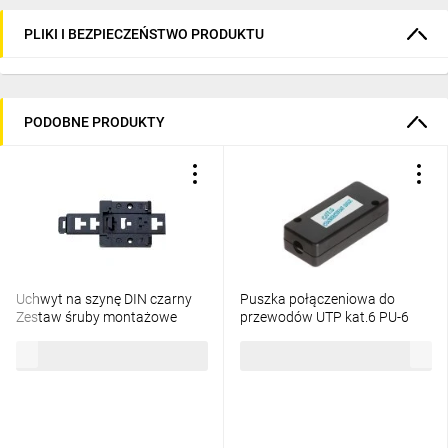
PLIKI I BEZPIECZEŃSTWO PRODUKTU
PODOBNE PRODUKTY
Uchwyt na szynę DIN czarny
Puszka połączeniowa do
Zestaw śruby montażowe
przewodów UTP kat.6 PU-6
22035000
18,97 zł
brutto
6,74 zł
brutto