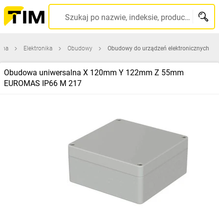
Szukaj po nazwie, indeksie, producencie, kodzie kreskowym...
wna
Elektronika
Obudowy
Obudowy do urządzeń elektronicznych
Obudowa uniwersalna X 120mm Y 122mm Z 55mm
EUROMAS IP66 M 217