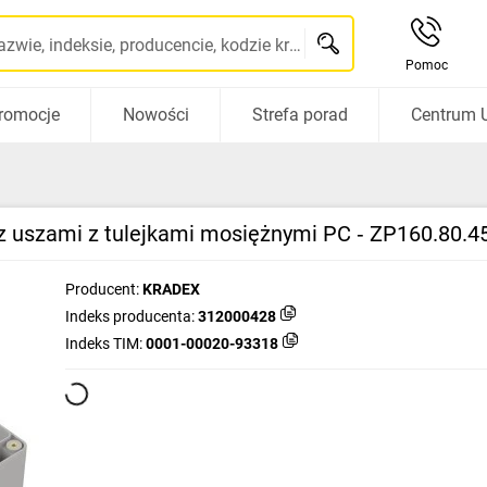
Szukaj po nazwie, indeksie, producencie, kodzie kreskowym...
Pomoc
romocje
Nowości
Strefa porad
Centrum 
z uszami z tulejkami mosiężnymi PC ‑ ZP160.80.
Producent:
KRADEX
Indeks producenta:
312000428
Indeks TIM:
0001-00020-93318