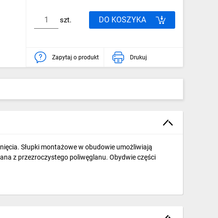
DO KOSZYKA
szt.
Zapytaj o produkt
Drukuj
nięcia. Słupki montażowe w obudowie umożliwiają
na z przezroczystego poliwęglanu. Obydwie części