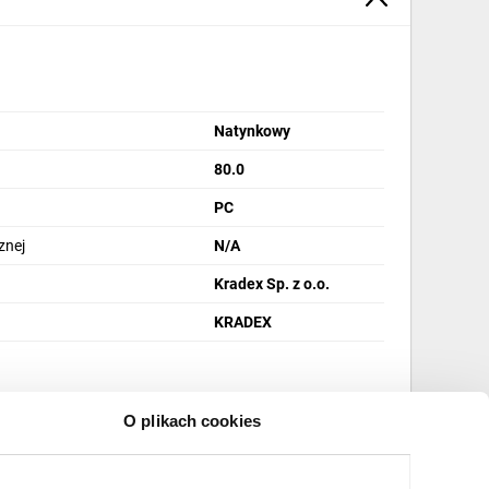
Natynkowy
80.0
PC
znej
N/A
Kradex Sp. z o.o.
KRADEX
O plikach cookies
stki sprzedażowej
Paczka