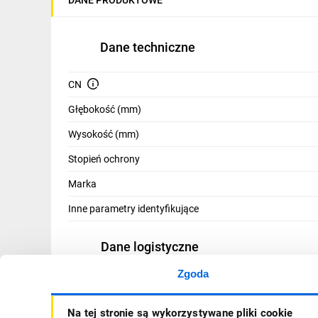
IT, GSM
Odzież ochronna i BHP
Dane techniczne
Inne
CN
Budowa i Remont
Głębokość (mm)
Elektronika
Wysokość (mm)
Smart home
Stopień ochrony
Elektromobilność
Marka
Inne parametry identyfikujące
Telewizja naziemna i satelitarna
Wentylacja i rekuperacja
Dane logistyczne
Zgoda
Kod kreskowy
Na tej stronie są wykorzystywane pliki cookie