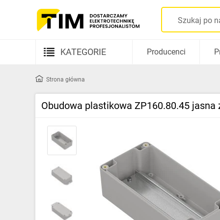
KATEGORIE
Producenci
P
Aparatura elektryczna
Strona główna
Kable i przewody
Obudowa plastikowa ZP160.80.45 jasna 
Rozdzielnice i obudowy
Elementy prowadzenia kabli
Fotowoltaika
Gniazda i łączniki
Źródła światła
Oprawy oświetleniowe