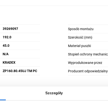
39269097
Sposób montażu
192.0
Szerokość (mm)
45.0
Materiał puszki
N/A
Stopień ochrony mechanic
KRADEX
Wyprodukowane przez
ZP160.80.45UJ TM PC
Producent odpowiedzialny
Szczegóły
5905275040407
Typ przesyłki - dla 1 jedno