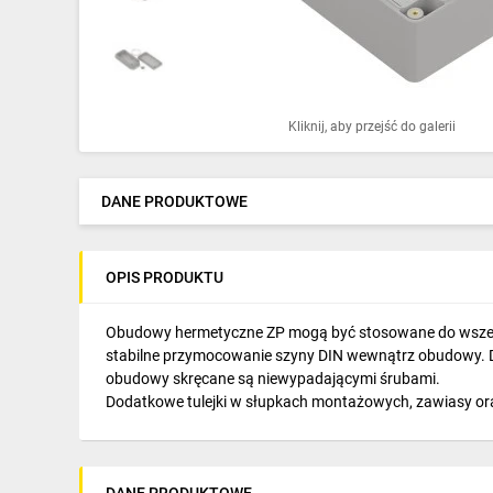
Ochrona odgromowa
Pompy ciepła
Osprzęt łączeniowy
Kliknij, aby przejść do galerii
Ogrzewanie
Elektronarzędzia i mierniki
DANE PRODUKTOWE
Domofony i dzwonki
OPIS PRODUKTU
Alarmy, monitoring, komunikacja
Napędy elektryczne
Obudowy hermetyczne ZP mogą być stosowane do wszelk
stabilne przymocowanie szyny DIN wewnątrz obudowy. D
Pneumatyka
obudowy skręcane są niewypadającymi śrubami.
Dodatkowe tulejki w słupkach montażowych, zawiasy or
Dom i ogród
Klimatyzacja
DANE PRODUKTOWE