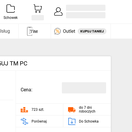
Zaloguj się / Załóż konto
i odkryj
Schowek
Usług
45UJ TM PC
Cena:
do 7 dni
723 szt.
roboczych
Porównaj
Do Schowka