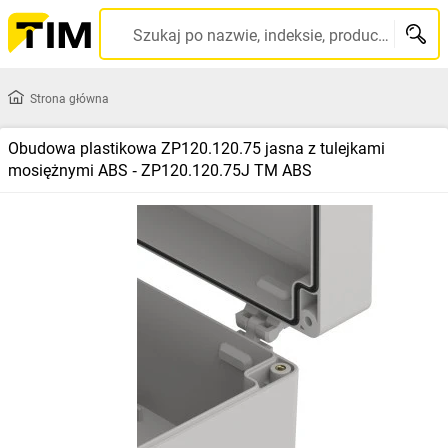
Szukaj po nazwie, indeksie, producencie, kodzie kreskowym...
Strona główna
Obudowa plastikowa ZP120.120.75 jasna z tulejkami
mosiężnymi ABS ‑ ZP120.120.75J TM ABS