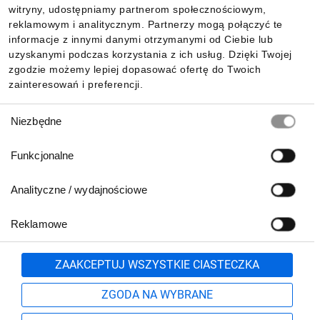
witryny, udostępniamy partnerom społecznościowym,
reklamowym i analitycznym. Partnerzy mogą połączyć te
Pobierz naszą aplikację mobilną:
informacje z innymi danymi otrzymanymi od Ciebie lub
uzyskanymi podczas korzystania z ich usług. Dzięki Twojej
zgodzie możemy lepiej dopasować ofertę do Twoich
zainteresowań i preferencji.
Wybór
Niezbędne
zgody
Funkcjonalne
Analityczne / wydajnościowe
Reklamowe
Biuro Obsługi Klienta:
lub
801 500 700
71 37 61 600
Zgłoś
ZAAKCEPTUJ WSZYSTKIE CIASTECZKA
pn.-pt. 8:00-16:00
Formularz kontaktowy
ZGODA NA WYBRANE