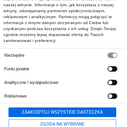
Informacje
naszej witrynie. Informacje o tym, jak korzystasz z naszej
witryny, udostępniamy partnerom społecznościowym,
reklamowym i analitycznym. Partnerzy mogą połączyć te
Pobierz naszą aplikację mobilną:
informacje z innymi danymi otrzymanymi od Ciebie lub
uzyskanymi podczas korzystania z ich usług. Dzięki Twojej
zgodzie możemy lepiej dopasować ofertę do Twoich
zainteresowań i preferencji.
Wybór
Niezbędne
zgody
Funkcjonalne
Analityczne / wydajnościowe
Reklamowe
Biuro Obsługi Klienta:
lub
801 500 700
71 37 61 600
Zgłoś
ZAAKCEPTUJ WSZYSTKIE CIASTECZKA
pn.-pt. 8:00-16:00
Formularz kontaktowy
ZGODA NA WYBRANE