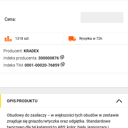
Cena:
1318 szt.
Wysyłka w 72h
Producent:
KRADEX
Indeks producenta:
300000876
Indeks TIM:
0001-00020-76859
OPIS PRODUKTU
Obudowy do zasilaczy – w większości tych obudów w zestawie
znajduje się gniazdo/wtyczka oraz odgiętka. Standardowe
tworzywo dla tej kategorii to ABS; kolor: biały, jasnoszary i