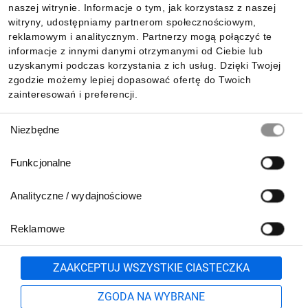
naszej witrynie. Informacje o tym, jak korzystasz z naszej
witryny, udostępniamy partnerom społecznościowym,
reklamowym i analitycznym. Partnerzy mogą połączyć te
Pobierz naszą aplikację mobilną:
informacje z innymi danymi otrzymanymi od Ciebie lub
uzyskanymi podczas korzystania z ich usług. Dzięki Twojej
zgodzie możemy lepiej dopasować ofertę do Twoich
zainteresowań i preferencji.
Wybór
Niezbędne
zgody
Funkcjonalne
Analityczne / wydajnościowe
Reklamowe
Biuro Obsługi Klienta:
lub
801 500 700
71 37 61 600
Zgłoś
ZAAKCEPTUJ WSZYSTKIE CIASTECZKA
pn.-pt. 8:00-16:00
Formularz kontaktowy
ZGODA NA WYBRANE