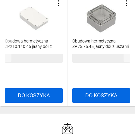
Obudowa hermetyczna
Obudowa hermetyczna
ZP210.140.45 jasny dół z
ZP75.75.45 jasny dół z uszami
uszami - bezbarwna góra z
- bezbarwna góra z uszczelką
67,05 zł
brutto
25,15 zł
brutto
uszczelką zalewaną i tulejkami
zalewaną i tulejkami
mosiężnymi PC - ZP210.140.
mosiężnymi ABS-PC - ZP75.75.
DO KOSZYKA
DO KOSZYKA