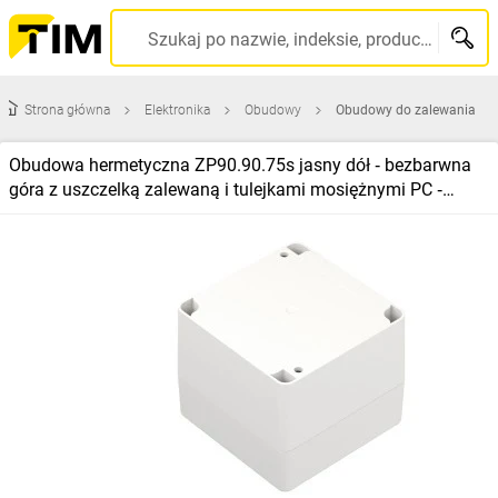
Szukaj po nazwie, indeksie, producencie, kodzie kreskowym...
Strona główna
Elektronika
Obudowy
Obudowy do zalewania
Obudowa hermetyczna ZP90.90.75s jasny dół ‑ bezbarwna
góra z uszczelką zalewaną i tulejkami mosiężnymi PC ‑
ZP90.90.75SJp‑IP67 T