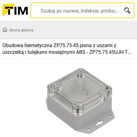
Szukaj po nazwie, indeksie, producencie, kodzie kreskowym...
Strona główna
Obudowa hermetyczna ZP75.75.45 jasna z uszami z
uszczelką i tulejkami mosiężnymi ABS ‑ ZP75.75.45UJH TM
ABS