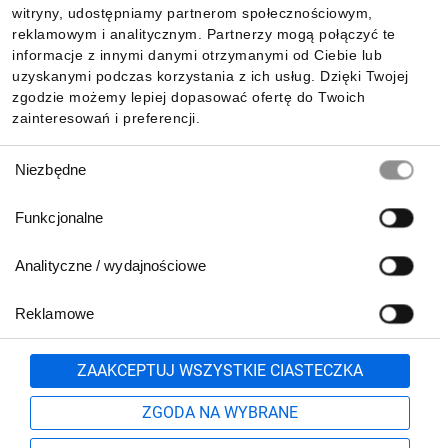
witryny, udostępniamy partnerom społecznościowym,
reklamowym i analitycznym. Partnerzy mogą połączyć te
Pobierz naszą aplikację mobilną:
informacje z innymi danymi otrzymanymi od Ciebie lub
uzyskanymi podczas korzystania z ich usług. Dzięki Twojej
zgodzie możemy lepiej dopasować ofertę do Twoich
zainteresowań i preferencji.
Wybór
Niezbędne
zgody
Funkcjonalne
Analityczne / wydajnościowe
Reklamowe
Biuro Obsługi Klienta:
lub
801 500 700
71 37 61 600
Zgłoś
ZAAKCEPTUJ WSZYSTKIE CIASTECZKA
pn.-pt. 8:00-16:00
Formularz kontaktowy
ZGODA NA WYBRANE