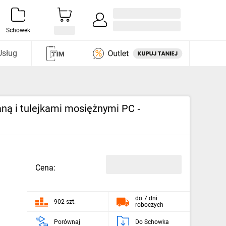
Zaloguj się / Załóż konto
i odkryj
Schowek
Usług
ną i tulejkami mosiężnymi PC ‑
Cena:
do 7 dni
902 szt.
roboczych
Porównaj
Do Schowka