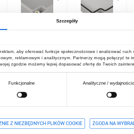
Szczegóły
Obudowa hermetyczna
Obudowa hermetyczna
O
ZP180.120.90 jasny dół -
ZP150.100.60 jasny dół -
Z
 z
bezbarwna góra z
bezbarwna góra z
b
uszczelką zalewaną i
uszczelką zalewaną i
u
62,00 zł
brutto
57,44 zł
brutto
6
reklam, aby oferować funkcje społecznościowe i analizować ruch w 
-
tulejkami mosiężnymi ABS-
tulejkami mosiężnymi PC -
t
iowym, reklamowym i analitycznym. Partnerzy mogą połączyć te i
PC - ZP180.120.90SJp
ZP150.100.60SJp-IP6
P
Twojej zgodzie możemy lepiej dopasować ofertę do Twoich zaintere
Funkcjonalne
Analityczne / wydajności
DO KOSZYKA
DO KOSZYKA
Podaj adres e-mail
wościach, promocjach i wyprzedażach
NIE Z NIEZBĘDNYCH PLIKÓW COOKIE
ZGODA NA WYBRA