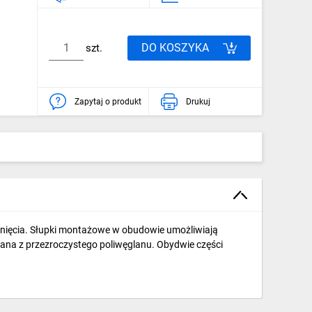
DO KOSZYKA
szt.
Zapytaj o produkt
Drukuj
nięcia. Słupki montażowe w obudowie umożliwiają
na z przezroczystego poliwęglanu. Obydwie części