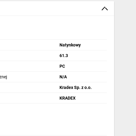
Natynkowy
61.3
PC
znej
N/A
Kradex Sp. z o.o.
KRADEX