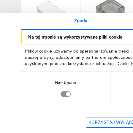
Zgoda
Obudowa hermetyczna
Obudowa hermetyczna
Na tej stronie są wykorzystywane pliki cookie
ZP210.140.45 jasny dół z
ZP75.75.45 jasny dół z
uszami - bezbarwna góra z
uszami - bezbarwna góra
uszczelką zalewaną i
uszczelką zalewaną i
67,05 zł
brutto
25,15 zł
brutto
Plików cookie używamy do spersonalizowania treści i 
tulejkami mosiężnymi PC -
tulejkami mosiężnymi ABS
naszej witryny, udostępniamy partnerom społecznośc
ZP210.140.
PC - ZP75.75.
uzyskanymi podczas korzystania z ich usług. Dzięki 
Wybór
Niezbędne
zgody
DO KOSZYKA
DO KOSZYKA
Zapisz się, aby otrzymać informacje o no
KORZYSTAJ WYŁĄCZ