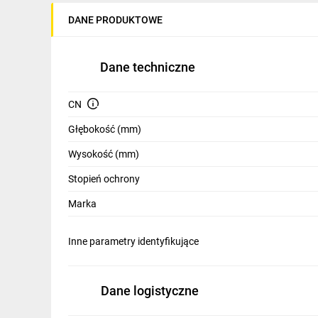
IT, GSM
DANE PRODUKTOWE
Odzież ochronna i BHP
Dane techniczne
Inne
Budowa i Remont
CN
Elektronika
Głębokość (mm)
Smart home
Wysokość (mm)
Stopień ochrony
Elektromobilność
Marka
Energetyka wiatrowa
Telewizja naziemna i satelitarna
Inne parametry identyfikujące
Wentylacja i rekuperacja
Dane logistyczne