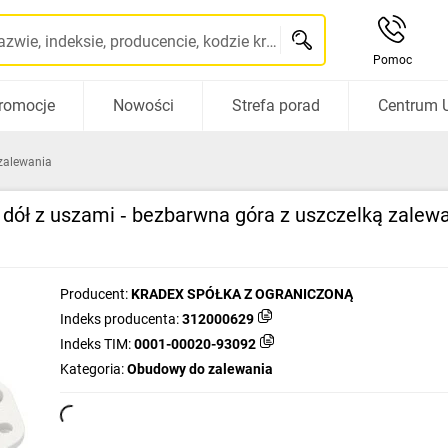
Szukaj po nazwie, indeksie, producencie, kodzie kreskowym...
Pomoc
romocje
Nowości
Strefa porad
Centrum 
zalewania
ół z uszami ‑ bezbarwna góra z uszczelką zalewa
Producent:
KRADEX SPÓŁKA Z OGRANICZONĄ
Indeks producenta:
312000629
Indeks TIM:
0001-00020-93092
Kategoria:
Obudowy do zalewania