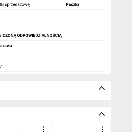
stki sprzedażowej
Paczka
NICZONĄ ODPOWIEDZIALNOŚCIĄ
arszawa
/