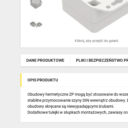
Ochrona odgromowa
Pompy ciepła
Osprzęt łączeniowy
Ogrzewanie
Kliknij, aby przejść do galerii
Elektronarzędzia i mierniki
DANE PRODUKTOWE
PLIKI I BEZPIECZEŃSTWO 
Domofony i dzwonki
Alarmy, monitoring, komunikacja
OPIS PRODUKTU
Napędy elektryczne
Obudowy hermetyczne ZP mogą być stosowane do wszelk
Pneumatyka
stabilne przymocowanie szyny DIN wewnątrz obudowy. D
obudowy skręcane są niewypadającymi śrubami.
Dom i ogród
Dodatkowe tulejki w słupkach montażowych, zawiasy or
Klimatyzacja