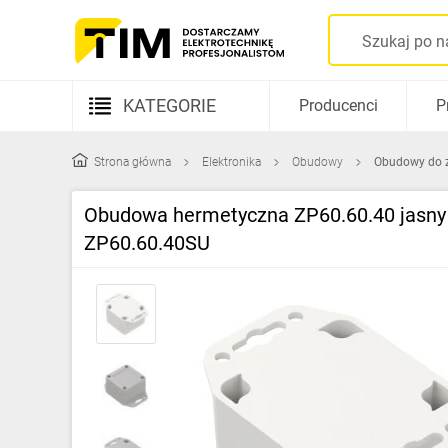
KATEGORIE
Producenci
P
Aparatura elektryczna
Strona główna
Elektronika
Obudowy
Obudowy do 
Kable i przewody
Obudowa hermetyczna ZP60.60.40 jasny d
Rozdzielnice i obudowy
ZP60.60.40SU
Elementy prowadzenia kabli
Fotowoltaika
Gniazda i łączniki
Źródła światła
Oprawy oświetleniowe