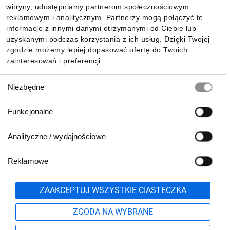
witryny, udostępniamy partnerom społecznościowym,
reklamowym i analitycznym. Partnerzy mogą połączyć te
Pobierz naszą aplikację mobilną:
informacje z innymi danymi otrzymanymi od Ciebie lub
uzyskanymi podczas korzystania z ich usług. Dzięki Twojej
zgodzie możemy lepiej dopasować ofertę do Twoich
zainteresowań i preferencji.
Wybór
Niezbędne
zgody
Funkcjonalne
Analityczne / wydajnościowe
Reklamowe
Biuro Obsługi Klienta:
lub
801 500 700
71 37 61 600
Zgłoś
ZAAKCEPTUJ WSZYSTKIE CIASTECZKA
pn.-pt. 8:00-16:00
Formularz kontaktowy
ZGODA NA WYBRANE