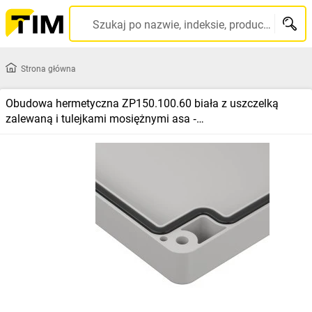
Szukaj po nazwie, indeksie, producencie, kodzie kreskowym...
Strona główna
Obudowa hermetyczna ZP150.100.60 biała z uszczelką
zalewaną i tulejkami mosiężnymi asa ‑
ZP150.100.60Sb‑IP67 TM ASA