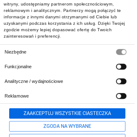
witryny, udostępniamy partnerom społecznościowym,
reklamowym i analitycznym. Partnerzy mogą połączyć te
Pobierz naszą aplikację mobilną:
informacje z innymi danymi otrzymanymi od Ciebie lub
uzyskanymi podczas korzystania z ich usług. Dzięki Twojej
zgodzie możemy lepiej dopasować ofertę do Twoich
zainteresowań i preferencji.
Wybór
Niezbędne
zgody
Funkcjonalne
Analityczne / wydajnościowe
Reklamowe
Biuro Obsługi Klienta:
lub
801 500 700
71 37 61 600
Zgłoś
ZAAKCEPTUJ WSZYSTKIE CIASTECZKA
pn.-pt. 8:00-16:00
Formularz kontaktowy
ZGODA NA WYBRANE