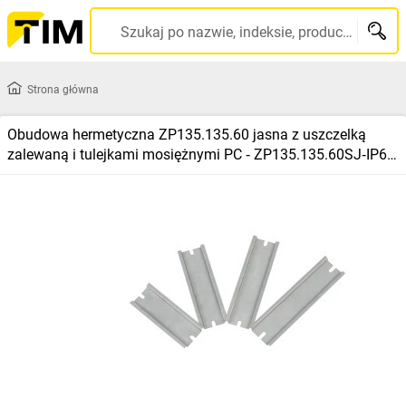
Szukaj po nazwie, indeksie, producencie, kodzie kreskowym...
Strona główna
Obudowa hermetyczna ZP135.135.60 jasna z uszczelką
zalewaną i tulejkami mosiężnymi PC ‑ ZP135.135.60SJ‑IP67
TM PC