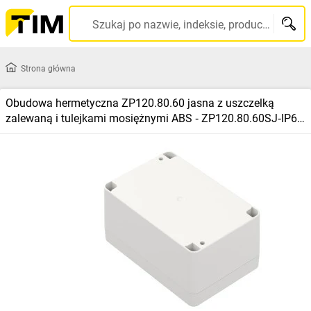
Szukaj po nazwie, indeksie, producencie, kodzie kreskowym...
Strona główna
Obudowa hermetyczna ZP120.80.60 jasna z uszczelką
zalewaną i tulejkami mosiężnymi ABS ‑ ZP120.80.60SJ‑IP67
TM ABS