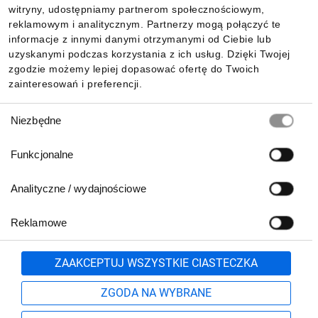
witryny, udostępniamy partnerom społecznościowym,
reklamowym i analitycznym. Partnerzy mogą połączyć te
Pobierz naszą aplikację mobilną:
informacje z innymi danymi otrzymanymi od Ciebie lub
uzyskanymi podczas korzystania z ich usług. Dzięki Twojej
zgodzie możemy lepiej dopasować ofertę do Twoich
zainteresowań i preferencji.
Wybór
Niezbędne
zgody
Funkcjonalne
Analityczne / wydajnościowe
Reklamowe
Biuro Obsługi Klienta:
lub
801 500 700
71 37 61 600
Zgłoś
ZAAKCEPTUJ WSZYSTKIE CIASTECZKA
pn.-pt. 8:00-16:00
Formularz kontaktowy
ZGODA NA WYBRANE