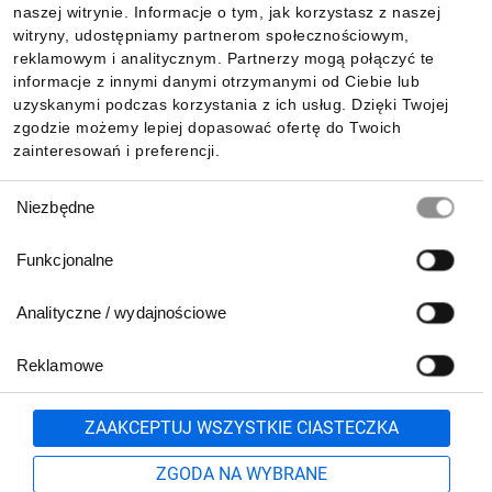
naszej witrynie. Informacje o tym, jak korzystasz z naszej
witryny, udostępniamy partnerom społecznościowym,
reklamowym i analitycznym. Partnerzy mogą połączyć te
Pobierz naszą aplikację mobilną:
informacje z innymi danymi otrzymanymi od Ciebie lub
uzyskanymi podczas korzystania z ich usług. Dzięki Twojej
zgodzie możemy lepiej dopasować ofertę do Twoich
zainteresowań i preferencji.
Wybór
Niezbędne
zgody
Funkcjonalne
Analityczne / wydajnościowe
Reklamowe
Biuro Obsługi Klienta:
lub
801 500 700
71 37 61 600
Zgłoś
ZAAKCEPTUJ WSZYSTKIE CIASTECZKA
pn.-pt. 8:00-16:00
Formularz kontaktowy
ZGODA NA WYBRANE