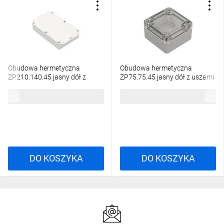
Obudowa hermetyczna
Obudowa hermetyczna
ZP210.140.45 jasny dół z
ZP75.75.45 jasny dół z uszami
uszami - bezbarwna góra z
- bezbarwna góra z uszczelką
67,05 zł
brutto
25,15 zł
brutto
uszczelką zalewaną i tulejkami
zalewaną i tulejkami
mosiężnymi PC - ZP210.140.
mosiężnymi ABS-PC - ZP75.75.
DO KOSZYKA
DO KOSZYKA