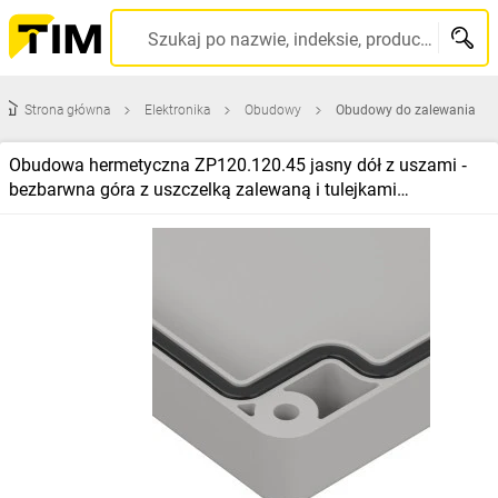
Szukaj po nazwie, indeksie, producencie, kodzie kreskowym...
Strona główna
Elektronika
Obudowy
Obudowy do zalewania
Obudowa hermetyczna ZP120.120.45 jasny dół z uszami ‑
bezbarwna góra z uszczelką zalewaną i tulejkami
mosiężnymi ABS‑PC ‑ ZP120.