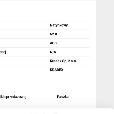
Natynkowy
62.0
ABS
znej
N/A
Kradex Sp. z o.o.
KRADEX
stki sprzedażowej
Paczka