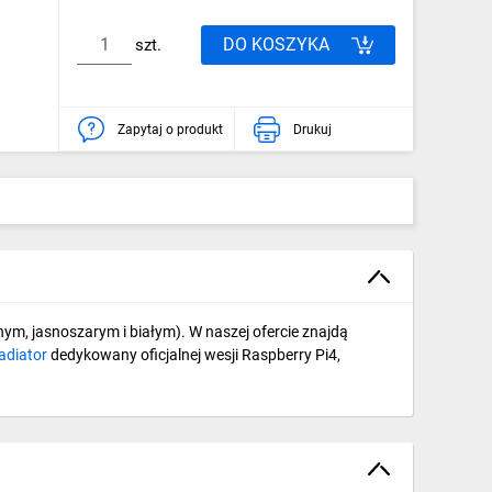
DO KOSZYKA
szt.
Zapytaj o produkt
Drukuj
, jasnoszarym i białym). W naszej ofercie znajdą
adiator
dedykowany oficjalnej wesji Raspberry Pi4,