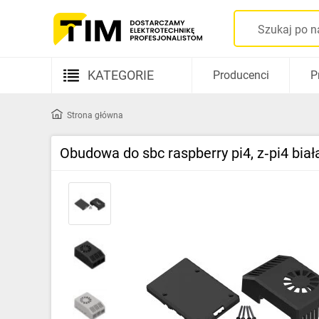
KATEGORIE
Producenci
P
Aparatura elektryczna
Strona główna
Kable i przewody
Obudowa do sbc raspberry pi4, z‑pi4 bia
Rozdzielnice i obudowy
Elementy prowadzenia kabli
Fotowoltaika
Gniazda i łączniki
Źródła światła
Oprawy oświetleniowe