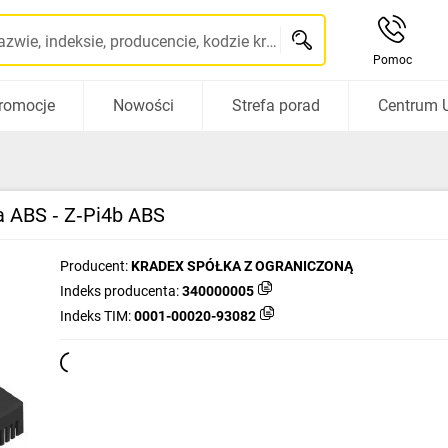
Szukaj po nazwie, indeksie, producencie, kodzie kreskowym...
Pomoc
romocje
Nowości
Strefa porad
Centrum 
ła ABS ‑ Z‑Pi4b ABS
Producent:
KRADEX SPÓŁKA Z OGRANICZONĄ
Indeks producenta:
340000005
Indeks TIM:
0001-00020-93082