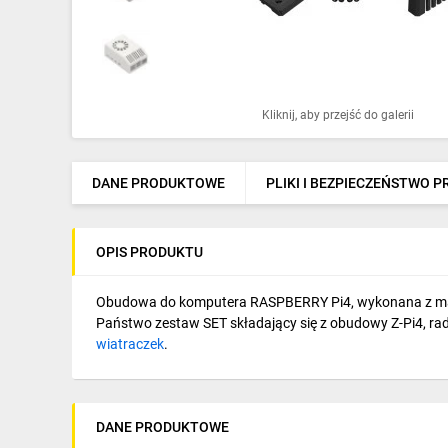
Ochrona odgromowa
Pompy ciepła
Osprzęt łączeniowy
Kliknij, aby przejść do galerii
Ogrzewanie
Elektronarzędzia i mierniki
DANE PRODUKTOWE
PLIKI I BEZPIECZEŃSTWO 
Domofony i dzwonki
OPIS PRODUKTU
Alarmy, monitoring, komunikacja
Napędy elektryczne
Obudowa do komputera RASPBERRY Pi4, wykonana z materi
Państwo zestaw SET składający się z obudowy Z-Pi4, ra
Pneumatyka
wiatraczek
.
Dom i ogród
Klimatyzacja
DANE PRODUKTOWE