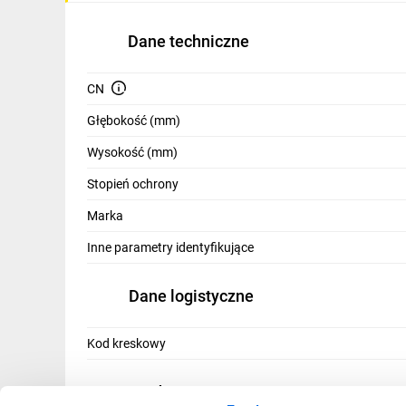
IT, GSM
Dane techniczne
Odzież ochronna i BHP
Inne
CN
Głębokość (mm)
Budowa i Remont
Wysokość (mm)
Elektronika
Stopień ochrony
Smart home
Marka
Elektromobilność
Inne parametry identyfikujące
Telewizja naziemna i satelitarna
Dane logistyczne
Wentylacja i rekuperacja
Kod kreskowy
Producent