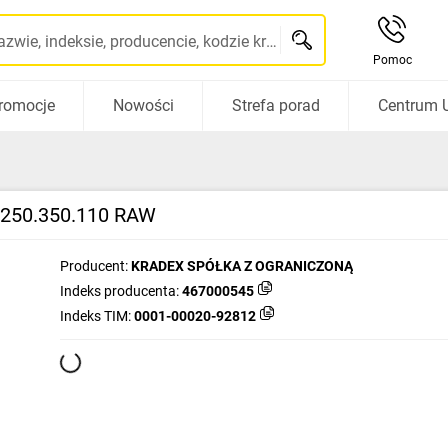
Szukaj po nazwie, indeksie, producencie, kodzie kreskowym...
Pomoc
romocje
Nowości
Strefa porad
Centrum 
R250.350.110 RAW
Producent:
KRADEX SPÓŁKA Z OGRANICZONĄ
Indeks producenta:
467000545
Indeks TIM:
0001-00020-92812