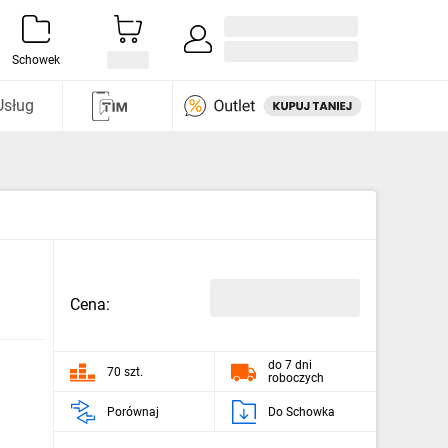
Zaloguj się / Załóż konto
i odkryj
Schowek
Usług
Cena:
do 7 dni
70 szt.
roboczych
Porównaj
Do Schowka