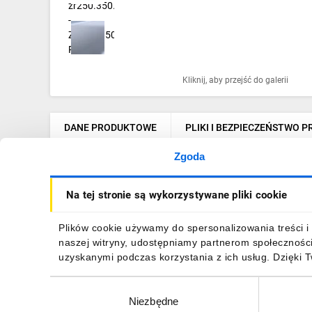
Ochrona odgromowa
Pompy ciepła
Osprzęt łączeniowy
Kliknij, aby przejść do galerii
Ogrzewanie
Elektronarzędzia i mierniki
DANE PRODUKTOWE
PLIKI I BEZPIECZEŃSTWO 
Domofony i dzwonki
Zgoda
OPIS PRODUKTU
Alarmy, monitoring, komunikacja
Na tej stronie są wykorzystywane pliki cookie
Napędy elektryczne
ZR jest to seria aluminiowych obudów skręcanych na sz
montowane w podstawie klinem blokującym, obudowę sk
Plików cookie używamy do spersonalizowania treści i 
Pneumatyka
pokrywę skręcamy za pomocą ośmiu kompletów składając
naszej witryny, udostępniamy partnerom społecznośc
posiadają 11 wycięć które umożliwiają montaż płytek PCB 
uzyskanymi podczas korzystania z ich usług. Dzięki 
Dom i ogród
odprowadzania ciepła zapraszamy do kontaktu z
Wybór
Klimatyzacja
Niezbędne
zgody
DANE PRODUKTOWE