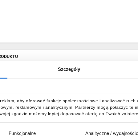
PRODUKTU
Szczegóły
ynach ZR. Składają się one z podstawy, pokrywy, dwóch boczków oraz sz
ręca się na szynach ZR do których boczki przykręcamy za pomocą dołą
reklam, aby oferować funkcje społecznościowe i analizować ruch w 
ych się z kwadratowej nakrętki M4 i gumowej podkładki wsuwanych do
iowym, reklamowym i analitycznym. Partnerzy mogą połączyć te i
na różnej wysokości, mogą również służyć jako radiator jeśli zaistnieje
Twojej zgodzie możemy lepiej dopasować ofertę do Twoich zaintere
Funkcjonalne
Analityczne / wydajności