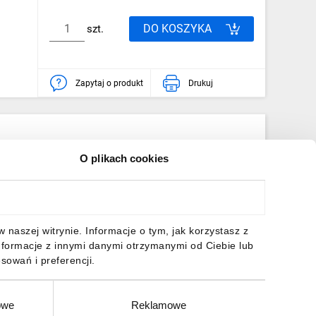
DO KOSZYKA
szt.
Zapytaj o produkt
Drukuj
O plikach cookies
yn montażowych ZR. W komplecie są cztery stopki
czonych do zestawu ośmiu wkrętów 4/13, podstawę oraz
naszej witrynie. Informacje o tym, jak korzystasz z
 prowadnicy w szynie oraz śrub M4/8. Szyny ZR
nformacje z innymi danymi otrzymanymi od Ciebie lub
 potrzeba uzyskania płaskiej powierzchni w celu lepszego
sowań i preferencji.
owe
Reklamowe