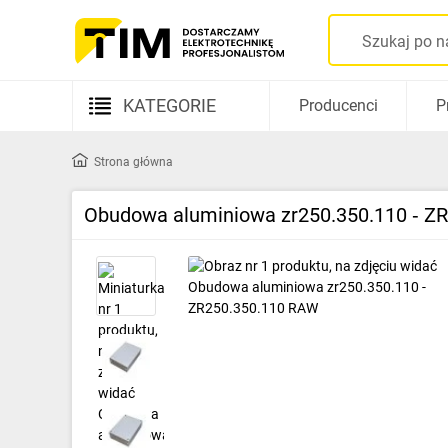
KATEGORIE
Producenci
P
Aparatura elektryczna
Strona główna
Kable i przewody
Obudowa aluminiowa zr250.350.110 ‑ Z
Rozdzielnice i obudowy
Elementy prowadzenia kabli
Fotowoltaika
Gniazda i łączniki
Źródła światła
Oprawy oświetleniowe