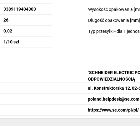
3389119404303
Wysokość opakowania [m
26
Długość opakowania [mm]
0.02
Typ przesyłki - dla 1 jedno
1/10 szt.
"SCHNEIDER ELECTRIC P
ODPOWIEDZIALNOŚCIĄ
ul. Konstruktorska 12, 0
poland.helpdesk@se.com
https://www.se.com/pl/pl/