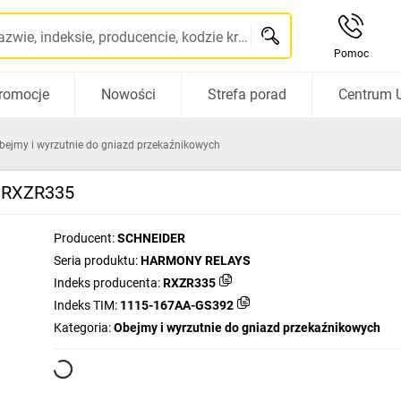
Szukaj po nazwie, indeksie, producencie, kodzie kreskowym...
Pomoc
romocje
Nowości
Strefa porad
Centrum 
bejmy i wyrzutnie do gniazd przekaźnikowych
E RXZR335
Producent:
SCHNEIDER
Seria produktu:
HARMONY RELAYS
Indeks producenta:
RXZR335
Indeks TIM:
1115-167AA-GS392
Kategoria:
Obejmy i wyrzutnie do gniazd przekaźnikowych