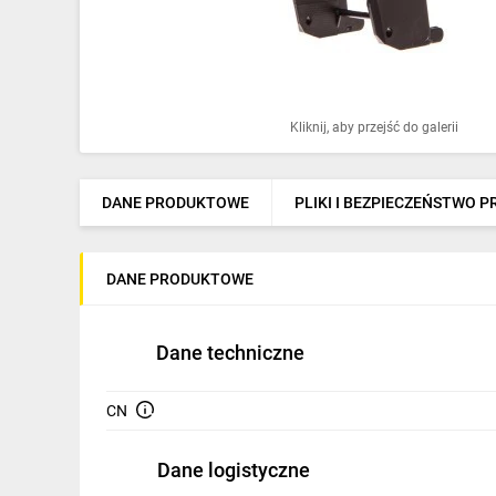
Ochrona odgromowa
Pompy ciepła
Osprzęt łączeniowy
Kliknij, aby przejść do galerii
Ogrzewanie
Elektronarzędzia i mierniki
DANE PRODUKTOWE
PLIKI I BEZPIECZEŃSTWO 
Domofony i dzwonki
DANE PRODUKTOWE
Alarmy, monitoring, komunikacja
Napędy elektryczne
Dane techniczne
Pneumatyka
CN
Dom i ogród
Klimatyzacja
Dane logistyczne