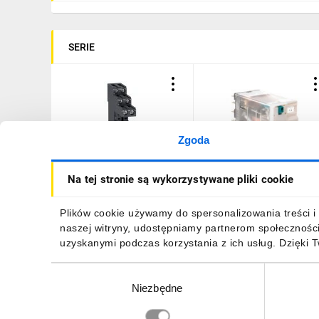
SERIE
Zgoda
Gniazdo z zaciskiem
Przekaźnik miniaturowy
Na tej stronie są wykorzystywane pliki cookie
RGZE1S48M
4P 24V DC AgNi
RXM4AB2BD
21,25 zł
brutto
36,79 zł
brutto
Plików cookie używamy do spersonalizowania treści i 
naszej witryny, udostępniamy partnerom społecznośc
uzyskanymi podczas korzystania z ich usług. Dzięki 
Wybór
Niezbędne
zgody
DO KOSZYKA
DO KOSZYKA