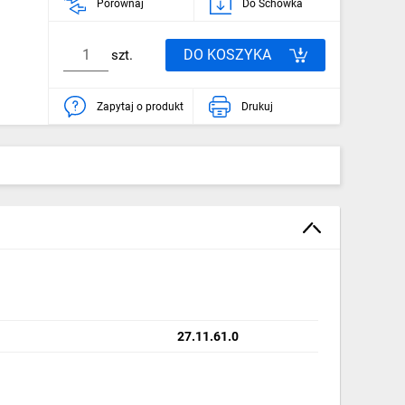
Porównaj
Do Schowka
DO KOSZYKA
szt.
Zapytaj o produkt
Drukuj
27.11.61.0