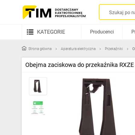
KATEGORIE
Producenci
P
Aparatura elektryczna
Strona główna
Aparatura elektryczna
Przekaźniki
O
Kable i przewody
Obejma zaciskowa do przekaźnika RXZ
Rozdzielnice i obudowy
Elementy prowadzenia kabli
Fotowoltaika
Gniazda i łączniki
Źródła światła
Oprawy oświetleniowe