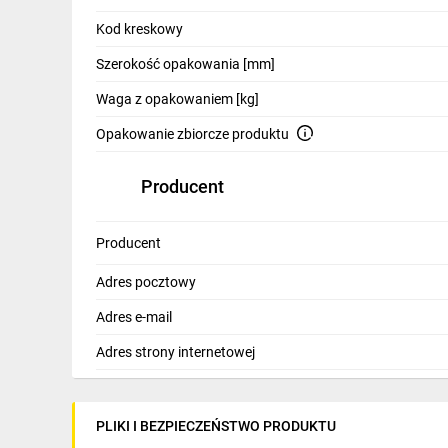
IT, GSM
Kod kreskowy
Odzież ochronna i BHP
Szerokość opakowania [mm]
Inne
Waga z opakowaniem [kg]
Budowa i Remont
Opakowanie zbiorcze produktu
Elektronika
Producent
Smart home
Producent
Elektromobilność
Adres pocztowy
Telewizja naziemna i satelitarna
Adres e-mail
Wentylacja i rekuperacja
Adres strony internetowej
PLIKI I BEZPIECZEŃSTWO PRODUKTU