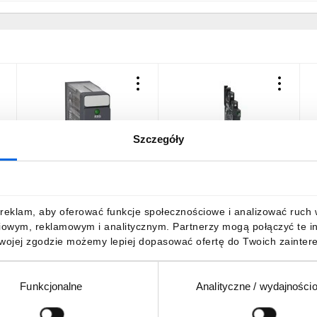
Szczegóły
Przekażnik 5A 24V DC
Przekaźnik interfejsowy 1Z
P
RXG22BD
1 R 6A, 24V AC/DC
p
3606480077838
2
30,64 zł
brutto
68,97 zł
brutto
4
reklam, aby oferować funkcje społecznościowe i analizować ruch w 
iowym, reklamowym i analitycznym. Partnerzy mogą połączyć te i
Twojej zgodzie możemy lepiej dopasować ofertę do Twoich zaintere
Funkcjonalne
Analityczne / wydajności
DO KOSZYKA
DO KOSZYKA