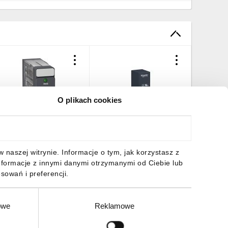
O plikach cookies
rzekaźnik interfejsowy z
Przekaźnik interfejsowy 2P
Przekaźn
rzyciskiem test LED
24V DC AgNi RSB2A080BD
230V A
30VAC 5A 2c/o RXG22P7
2,89 zł
brutto
17,52 zł
brutto
37,22 z
naszej witrynie. Informacje o tym, jak korzystasz z
nformacje z innymi danymi otrzymanymi od Ciebie lub
sowań i preferencji.
owe
Reklamowe
DO KOSZYKA
DO KOSZYKA
DO