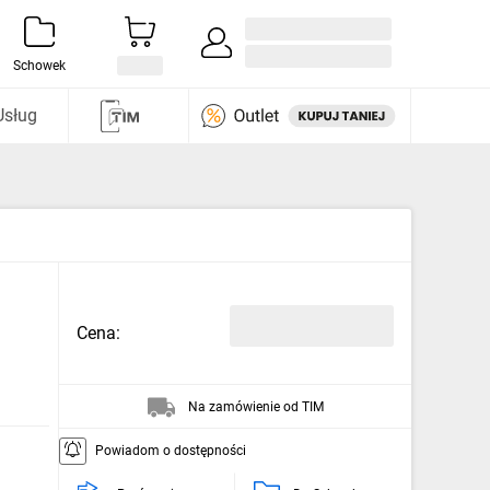
Zaloguj się / Załóż konto
i odkryj
Schowek
Usług
Cena:
Na zamówienie od TIM
Powiadom o dostępności