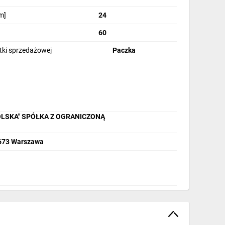
m]
24
60
stki sprzedażowej
Paczka
OLSKA" SPÓŁKA Z OGRANICZONĄ
2-673 Warszawa