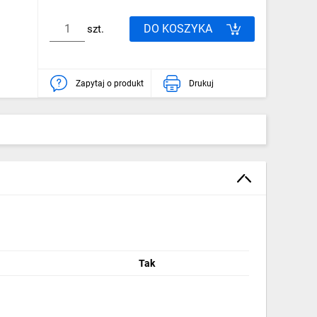
DO KOSZYKA
szt.
Zapytaj o produkt
Drukuj
Tak