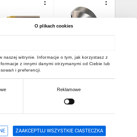
O plikach cookies
tempel do nożyc do
Matryca do nożyc JN1601
Komplet 
lachy (utwardzony) A-
do blachy A-15051
(do 59G
3951
16,16 zł
brutto
99,09 zł
brutto
41,08 z
naszej witrynie. Informacje o tym, jak korzystasz z
nformacje z innymi danymi otrzymanymi od Ciebie lub
sowań i preferencji.
owe
Reklamowe
DO KOSZYKA
DO KOSZYKA
DO
Zgłoś
ZAPISZ SIĘ
NE
ZAAKCEPTUJ WSZYSTKIE CIASTECZKA