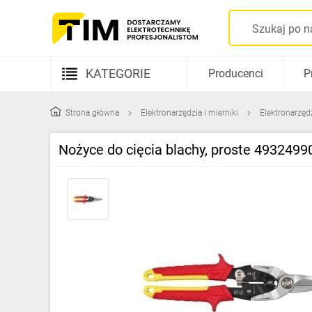
KATEGORIE
Producenci
P
Aparatura elektryczna
Strona główna
Elektronarzędzia i mierniki
Elektronarzęd
Kable i przewody
Nożyce do cięcia blachy, proste 4932499
Rozdzielnice i obudowy
Elementy prowadzenia kabli
Fotowoltaika
Gniazda i łączniki
Źródła światła
Oprawy oświetleniowe