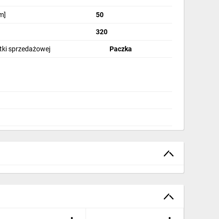
m]
50
320
stki sprzedażowej
Paczka