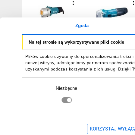
Zgoda
Nożyce elektryczne do
Nożyce elektryczne do
Na tej stronie są wykorzystywane pliki cookie
blachy trapezowej 550w
blachy 1,6mm
1334,76 zł
brutto
1289,93 zł
brutto
Plików cookie używamy do spersonalizowania treści i 
naszej witryny, udostępniamy partnerom społecznośc
uzyskanymi podczas korzystania z ich usług. Dzięki 
Wybór
Niezbędne
zgody
DO KOSZYKA
DO KOSZYKA
Zapisz się, aby otrzymać informacje o no
KORZYSTAJ WYŁĄCZ