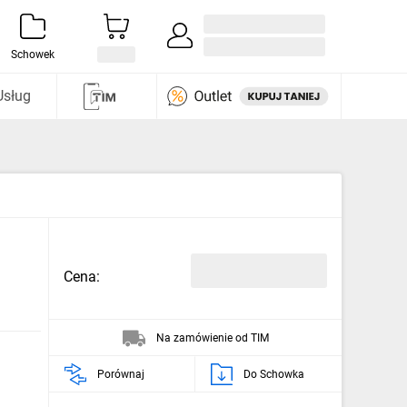
Zaloguj się / Załóż konto
i odkryj
Schowek
Usług
Cena:
Na zamówienie od TIM
Porównaj
Do Schowka