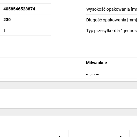
4058546528874
Wysokość opakowania [m
230
Długość opakowania [mm]
1
Typ przesyłki - dla 1 jedno
Milwaukee
... , .. ...