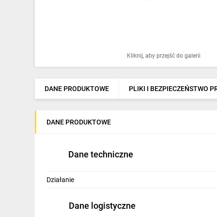
Ochrona odgromowa
Pompy ciepła
Osprzęt łączeniowy
Kliknij, aby przejść do galerii
Ogrzewanie
Elektronarzędzia i mierniki
DANE PRODUKTOWE
PLIKI I BEZPIECZEŃSTWO 
Domofony i dzwonki
DANE PRODUKTOWE
Alarmy, monitoring, komunikacja
Napędy elektryczne
Dane techniczne
Pneumatyka
Działanie
Dom i ogród
Klimatyzacja
Dane logistyczne