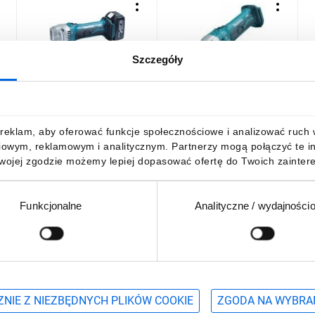
Szczegóły
Nożyce akumulatorowe do
Nożyce akumulatorowe do
S
blachy 18v 2*3,0*ah
blachy 1,6mm 18 v 0*ah
b
8
2494,65 zł
brutto
1463,31 zł
brutto
1
reklam, aby oferować funkcje społecznościowe i analizować ruch w 
iowym, reklamowym i analitycznym. Partnerzy mogą połączyć te i
Twojej zgodzie możemy lepiej dopasować ofertę do Twoich zaintere
Funkcjonalne
Analityczne / wydajności
DO KOSZYKA
DO KOSZYKA
Podaj adres e-mail
wościach, promocjach i wyprzedażach
NIE Z NIEZBĘDNYCH PLIKÓW COOKIE
ZGODA NA WYBRA