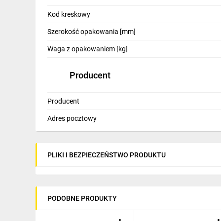
IT, GSM
Kod kreskowy
Odzież ochronna i BHP
Szerokość opakowania [mm]
Inne
Waga z opakowaniem [kg]
Budowa i Remont
Producent
Elektronika
Producent
Smart home
Adres pocztowy
Elektromobilność
Energetyka wiatrowa
PLIKI I BEZPIECZEŃSTWO PRODUKTU
Telewizja naziemna i satelitarna
Wentylacja i rekuperacja
PODOBNE PRODUKTY