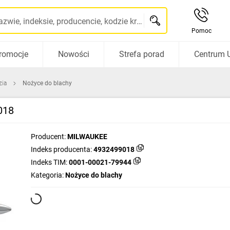
Szukaj po nazwie, indeksie, producencie, kodzie kreskowym...
Pomoc
romocje
Nowości
Strefa porad
Centrum 
zia
Nożyce do blachy
018
Producent:
MILWAUKEE
Indeks producenta:
4932499018
Indeks TIM:
0001-00021-79944
Kategoria:
Nożyce do blachy