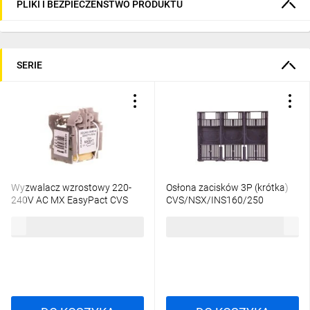
PLIKI I BEZPIECZEŃSTWO PRODUKTU
SERIE
Wyzwalacz wzrostowy 220-
Osłona zacisków 3P (krótka)
240V AC MX EasyPact CVS
CVS/NSX/INS160/250
LV429387
LV429515
398,09 zł
brutto
66,73 zł
brutto