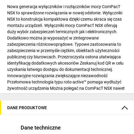
Nowa generacja wyłączników i rozłączników mocy ComPacT
NSX to sprawdzone rozwiązania w nowej odsłonie. Wyłączniki
NSX to konstrukcja kompaktowa dzięki czemu skraca się czas
montażu urządzeń. Wyłączniki mocy ComPacT NSX oferują
duży wybór zabezpieczeń termicznych jak i elektronicznych.
Dodatkowo można je wyposażyć w zintegrowane
zabezpieczenia różnicowoprądowe. Typowe zastosowania to
zabezpieczenia w przemyśle ciężkim, obiektach użyteczności
publicznej czy biurowcach. Przezroczysta osłona ułatwiająca
identyfikację dodatkowych akcesoriów Zeskanuj kod QR w celu
uzyskania łatwego dostępu do dokumentacji technicznej.
Innowacyjne rozwiązania zwiększające niezawodność
Przełomowa technologia typu roto-active™ pomaga wydłużyć
żywotność urządzenia Można polegać na ComPacT NSX nawet
w najtrudniejszych warunkach. Szeroka gama akcesoriów
pomocniczych. Nowe bezprzewodowe styki pomocnicze
sygnalizujące wyzwolenie. Rozwiązanie to skraca czas
DANE PRODUKTOWE
montażu.
Dane techniczne