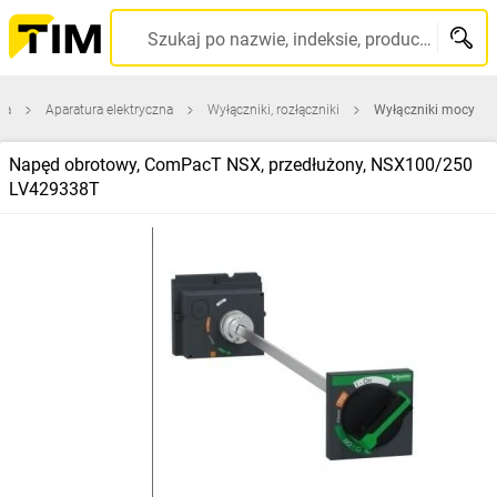
Szukaj po nazwie, indeksie, producencie, kodzie kreskowym...
na
Aparatura elektryczna
Wyłączniki, rozłączniki
Wyłączniki mocy
Napęd obrotowy, ComPacT NSX, przedłużony, NSX100/250
LV429338T