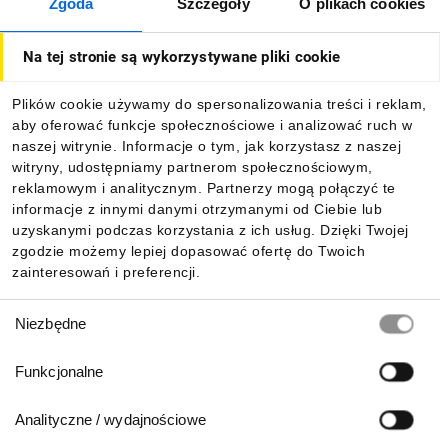
Zgoda
Szczegóły
O plikach cookies
O firmie
Na tej stronie są wykorzystywane pliki cookie
Dla kupujących
Plików cookie używamy do spersonalizowania treści i reklam,
aby oferować funkcje społecznościowe i analizować ruch w
Informacje
naszej witrynie. Informacje o tym, jak korzystasz z naszej
witryny, udostępniamy partnerom społecznościowym,
reklamowym i analitycznym. Partnerzy mogą połączyć te
Pobierz naszą aplikację mobilną:
informacje z innymi danymi otrzymanymi od Ciebie lub
uzyskanymi podczas korzystania z ich usług. Dzięki Twojej
zgodzie możemy lepiej dopasować ofertę do Twoich
zainteresowań i preferencji.
Wybór
Niezbędne
zgody
Funkcjonalne
Analityczne / wydajnościowe