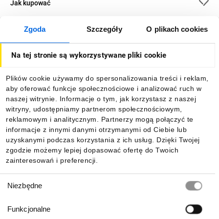
Jak kupować
Zgoda
Szczegóły
O plikach cookies
O firmie
Na tej stronie są wykorzystywane pliki cookie
Dla kupujących
Plików cookie używamy do spersonalizowania treści i reklam,
aby oferować funkcje społecznościowe i analizować ruch w
Informacje
naszej witrynie. Informacje o tym, jak korzystasz z naszej
witryny, udostępniamy partnerom społecznościowym,
reklamowym i analitycznym. Partnerzy mogą połączyć te
Pobierz naszą aplikację mobilną:
informacje z innymi danymi otrzymanymi od Ciebie lub
uzyskanymi podczas korzystania z ich usług. Dzięki Twojej
zgodzie możemy lepiej dopasować ofertę do Twoich
zainteresowań i preferencji.
Wybór
Niezbędne
zgody
Funkcjonalne