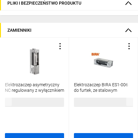
PLIKI I BEZPIECZEŃSTWO PRODUKTU
ZAMIENNIKI
Elektrozaczep asymetryczny
Elektrozaczep BIRA ES1-006
NC regulowany z wyłącznikiem
do furtek, ze stalowym
i pamięcią wewnetrzną 844-
zaczepem, niskoprądowy z
80,26 zł
brutto
94,73 zł
brutto
12AC/DC* 19808-1208
pamięcią 12V DC