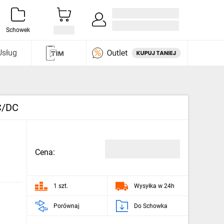
Zaloguj się / Załóż konto
i odkryj
Schowek
Usług
C/DC
Cena:
1 szt.
Wysyłka w 24h
Porównaj
Do Schowka