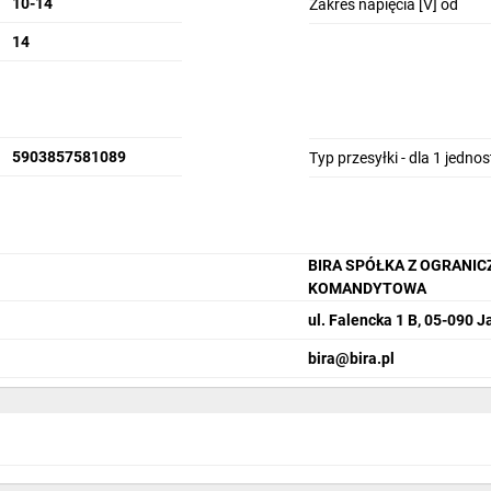
10-14
Zakres napięcia [V] od
14
5903857581089
Typ przesyłki - dla 1 jedno
BIRA SPÓŁKA Z OGRANI
KOMANDYTOWA
ul. Falencka 1 B, 05-090 J
bira@bira.pl