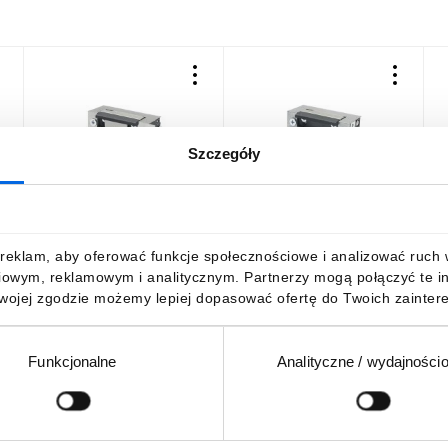
Szczegóły
Elektrozaczep BIRA ES1-
Elektrozaczep ES1-002, do
E
ym
001-KZ do furtek, ze
furtek, ze stalowym
r
 z
stalowym zaczepem, z
zaczepem, z pamięcią 12V
monitoringiem 12V AC/DC
AC/DC
166,90 zł
brutto
101,07 zł
brutto
1
reklam, aby oferować funkcje społecznościowe i analizować ruch w 
iowym, reklamowym i analitycznym. Partnerzy mogą połączyć te i
Twojej zgodzie możemy lepiej dopasować ofertę do Twoich zaintere
Funkcjonalne
Analityczne / wydajności
DO KOSZYKA
DO KOSZYKA