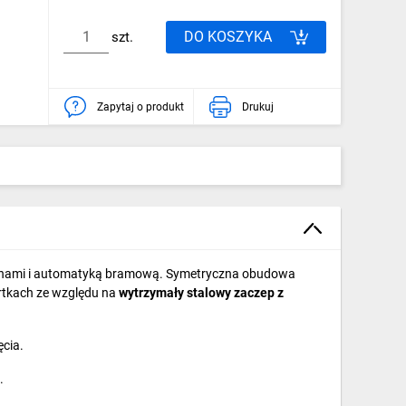
DO KOSZYKA
szt.
Zapytaj o produkt
Drukuj
fonami i automatyką bramową. Symetryczna obudowa
rtkach ze względu na
wytrzymały stalowy zaczep z
cia.
.