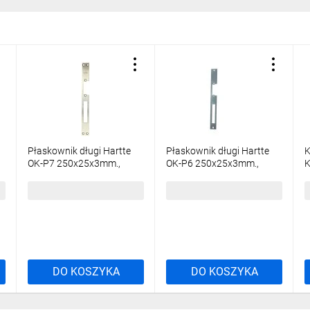
Płaskownik długi Hartte
Płaskownik długi Hartte
K
OK-P7 250x25x3mm.,
OK-P6 250x25x3mm.,
K
lewy/prawy, stal
lewy/prawy, ocynk
o
nierdzewna
45,67 zł
brutto
24,05 zł
brutto
3
DO KOSZYKA
DO KOSZYKA