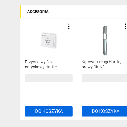
AKCESORIA
Przycisk wyjścia
Kątownik długi Hartte,
natynkowy Hartte,
prawy OK-K5,
dotykowy, plastikowy
250x25/32x2 mm., ocynk
EB02
23,39 zł
brutto
22,66 zł
brutto
DO KOSZYKA
DO KOSZYKA