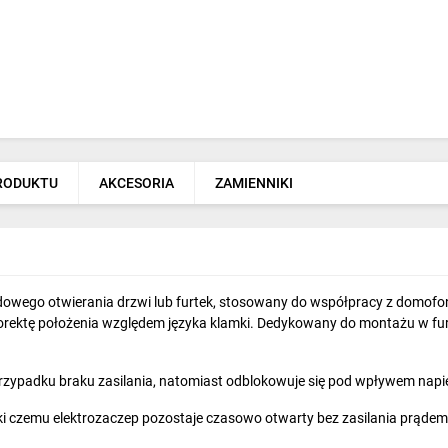
PRODUKTU
AKCESORIA
ZAMIENNIKI
dowego otwierania drzwi lub furtek, stosowany do współpracy z domo
orektę położenia względem języka klamki. Dedykowany do montażu w fu
zypadku braku zasilania, natomiast odblokowuje się pod wpływem napię
ki czemu elektrozaczep pozostaje czasowo otwarty bez zasilania prądem