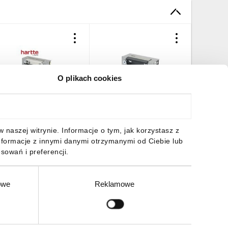
O plikach cookies
lektrozaczep Hartte S12R
Elektrozaczep ES1-005 do
Elektroz
ewersyjny (NO) 12V DC
furtek, ze stalowym
furtek, 
zaczepem, niskoprądowy
zaczepe
12V AC/DC
06,91 zł
brutto
94,07 zł
brutto
89,79 z
naszej witrynie. Informacje o tym, jak korzystasz z
nformacje z innymi danymi otrzymanymi od Ciebie lub
sowań i preferencji.
owe
Reklamowe
DO KOSZYKA
DO KOSZYKA
DO
Zgłoś