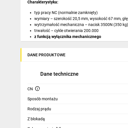
Charakterystyka:
IT, GSM
typ pracy NC (normalnie zamknięty)
Odzież ochronna i BHP
wymiary – szerokość 20,5 mm, wysokość 67 mm, gł
wytrzymałość mechaniczna – nacisk 3500N (350 kg
Inne
trwałość – cykle otwierania 200.000
z funkcją wyłącznika mechanicznego
Budowa i Remont
stalowy, regulowany zaczep w zakresie 4 mm
do drzwi lewych i prawych
Elektronika
DANE PRODUKTOWE
Smart home
Elektromobilność
Dane techniczne
Energetyka wiatrowa
CN
Telewizja naziemna i satelitarna
Sposób montażu
Wentylacja i rekuperacja
Rodzaj prądu
Z blokadą