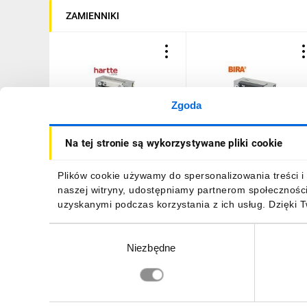
ZAMIENNIKI
Zgoda
Elektrozaczep Hartte
Elektrozaczep BIRA ES1-
Na tej stronie są wykorzystywane pliki cookie
S12NPW niskoprądowy z
006 do furtek, ze stalow
pamięcią i wyłącznikiem
zaczepem, niskoprądowy
12V DC
pamięcią 12V DC
96,06 zł
brutto
94,73 zł
brutto
Plików cookie używamy do spersonalizowania treści i 
naszej witryny, udostępniamy partnerom społecznośc
uzyskanymi podczas korzystania z ich usług. Dzięki 
Wybór
Niezbędne
zgody
DO KOSZYKA
DO KOSZYKA