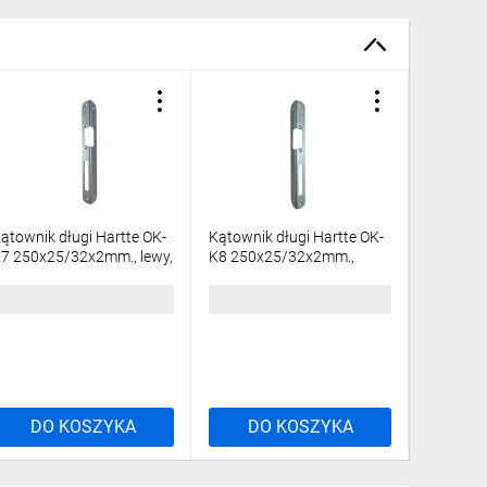
ątownik długi Hartte OK-
Kątownik długi Hartte OK-
Kątownik
7 250x25/32x2mm., lewy,
K8 250x25/32x2mm.,
K9 250x
cynk
prawy, ocynk
prawy, o
6,04 zł
brutto
36,04 zł
brutto
36,04 z
DO KOSZYKA
DO KOSZYKA
DO