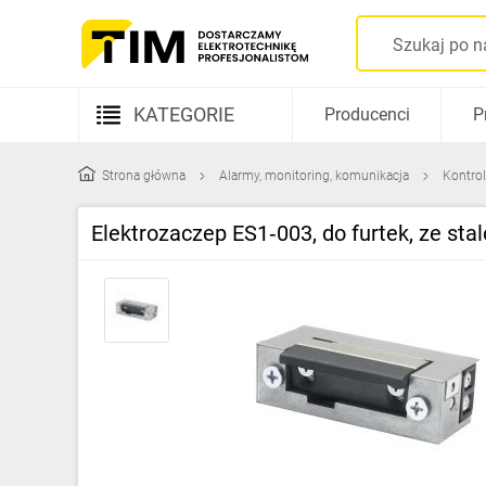
KATEGORIE
Producenci
P
Aparatura elektryczna
Strona główna
Alarmy, monitoring, komunikacja
Kontro
Kable i przewody
Elektrozaczep ES1‑003, do furtek, ze s
Rozdzielnice i obudowy
Elementy prowadzenia kabli
Fotowoltaika
Gniazda i łączniki
Źródła światła
Oprawy oświetleniowe