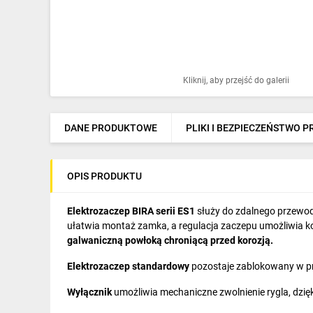
Ochrona odgromowa
Pompy ciepła
Osprzęt łączeniowy
Kliknij, aby przejść do galerii
Ogrzewanie
Elektronarzędzia i mierniki
DANE PRODUKTOWE
PLIKI I BEZPIECZEŃSTWO 
Domofony i dzwonki
OPIS PRODUKTU
Alarmy, monitoring, komunikacja
Napędy elektryczne
Elektrozaczep BIRA serii ES1
służy do zdalnego przewo
ułatwia montaż zamka, a regulacja zaczepu umożliwia k
Pneumatyka
galwaniczną powłoką chroniącą przed korozją.
Elektrozaczep standardowy
pozostaje zablokowany w pr
Dom i ogród
Wyłącznik
umożliwia mechaniczne zwolnienie rygla, dzię
Klimatyzacja