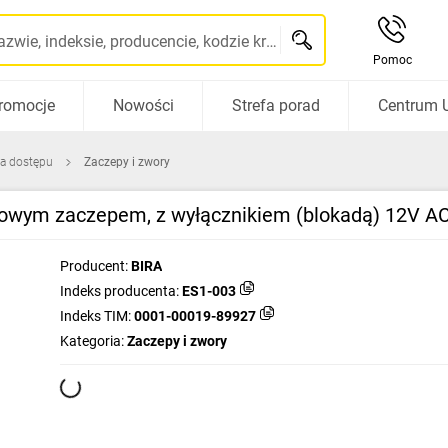
Szukaj po nazwie, indeksie, producencie, kodzie kreskowym...
Pomoc
romocje
Nowości
Strefa porad
Centrum 
la dostępu
Zaczepy i zwory
talowym zaczepem, z wyłącznikiem (blokadą) 12V A
Producent:
BIRA
Indeks producenta:
ES1-003
Indeks TIM:
0001-00019-89927
Kategoria:
Zaczepy i zwory