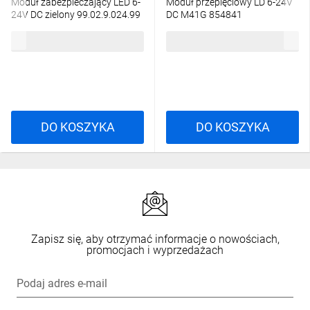
Moduł zabezpieczający LED 6-
Moduł przepięciowy LD 6-24V
24V DC zielony 99.02.9.024.99
DC M41G 854841
16,88 zł
brutto
15,71 zł
brutto
DO KOSZYKA
DO KOSZYKA
Zapisz się, aby otrzymać informacje o nowościach,
promocjach i wyprzedażach
Podaj adres e-mail