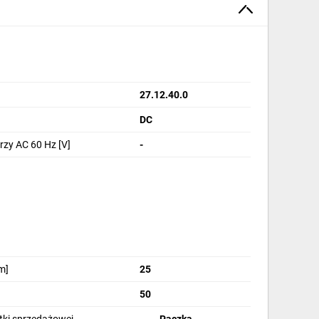
27.12.40.0
DC
zy AC 60 Hz [V]
-
m]
25
50