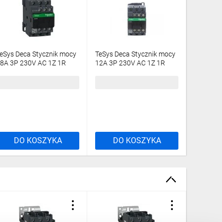
eSys Deca Stycznik mocy
TeSys Deca Stycznik mocy
TeSys De
8A 3P 230V AC 1Z 1R
12A 3P 230V AC 1Z 1R
32A 3P 
LC1D18P7
LC1D12P7
LC1D32
10,70 zł
brutto
157,56 zł
brutto
394,76 
DO KOSZYKA
DO KOSZYKA
DO