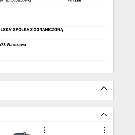
stki sprzedażowej
Paczka
OLSKA" SPÓŁKA Z OGRANICZONĄ
2-673 Warszawa