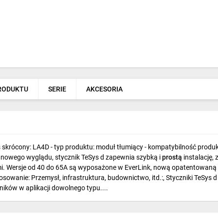
PRODUKTU
SERIE
AKCESORIA
pis skrócony: LA4D - typ produktu: moduł tłumiący - kompatybilność pro
 nowego wyglądu, stycznik TeSys d zapewnia szybką i
prostą
instalację,
 Wersje od 40 do 65A są wyposażone w EverLink, nową opatentowaną te
owanie: Przemysł, infrastruktura, budownictwo, itd.:, Styczniki TeSys d
ników w aplikacji dowolnego typu....