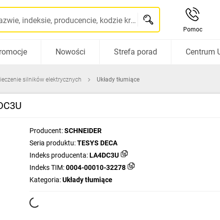
Szukaj po nazwie, indeksie, producencie, kodzie kreskowym...
Pomoc
romocje
Nowości
Strefa porad
Centrum 
ieczenie silników elektrycznych
Układy tłumiące
4DC3U
Producent:
SCHNEIDER
Seria produktu:
TESYS DECA
Indeks producenta:
LA4DC3U
Indeks TIM:
0004-00010-32278
Kategoria:
Układy tłumiące