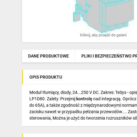
Ochrona odgromowa
Pompy ciepła
Osprzęt łączeniowy
Kliknij, aby przejść do galerii
Ogrzewanie
Elektronarzędzia i mierniki
DANE PRODUKTOWE
PLIKI I BEZPIECZEŃSTWO 
Domofony i dzwonki
OPIS PRODUKTU
Alarmy, monitoring, komunikacja
Napędy elektryczne
Moduł tłumiący, diody, 24...250 V DC. Zakres: TeSys - o
LP1D80. Zalety: Przejmij
kontrolę
nad integracją. Oprócz
Pneumatyka
do 65A), a także zgodność z międzynarodowymi normami.
zacisku nawet w przypadku pełzania przewodów.... Zastos
Dom i ogród
sterowania, Można je użyć do tworzenia rozruszników sil
Klimatyzacja