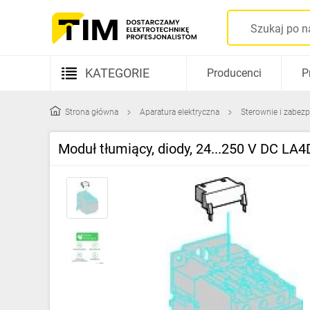
KATEGORIE
Producenci
P
Aparatura elektryczna
Strona główna
Aparatura elektryczna
Sterownie i zabezp
Kable i przewody
Moduł tłumiący, diody, 24...250 V DC LA
Rozdzielnice i obudowy
Elementy prowadzenia kabli
Fotowoltaika
Gniazda i łączniki
Źródła światła
Oprawy oświetleniowe