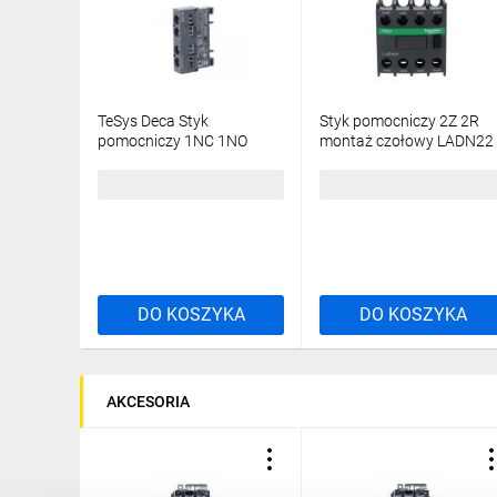
TeSys Deca Styk
Styk pomocniczy 2Z 2R
pomocniczy 1NC 1NO
montaż czołowy LADN22
montaż czołowy GVAE11
42,47 zł
brutto
67,42 zł
brutto
DO KOSZYKA
DO KOSZYKA
AKCESORIA