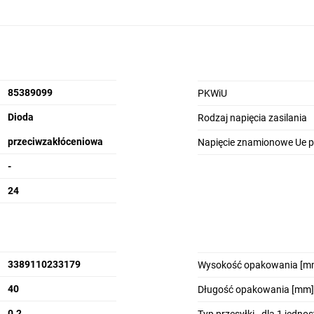
85389099
PKWiU
Dioda
Rodzaj napięcia zasilania
przeciwzakłóceniowa
Napięcie znamionowe Ue pr
-
24
3389110233179
Wysokość opakowania [m
40
Długość opakowania [mm]
0.2