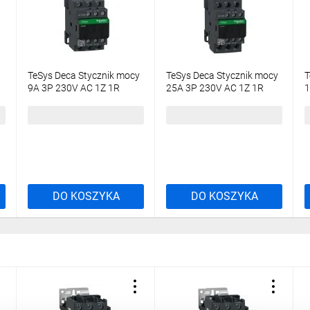
TeSys Deca Stycznik mocy
TeSys Deca Stycznik mocy
T
9A 3P 230V AC 1Z 1R
25A 3P 230V AC 1Z 1R
1
LC1D09P7
LC1D25P7
138,76 zł
brutto
289,44 zł
brutto
2
DO KOSZYKA
DO KOSZYKA