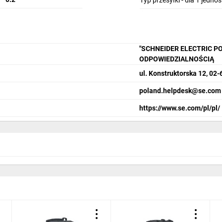
Typ przesyłki - dla 1 jedno
"SCHNEIDER ELECTRIC P
ODPOWIEDZIALNOŚCIĄ
ul. Konstruktorska 12, 0
poland.helpdesk@se.com
https://www.se.com/pl/pl/