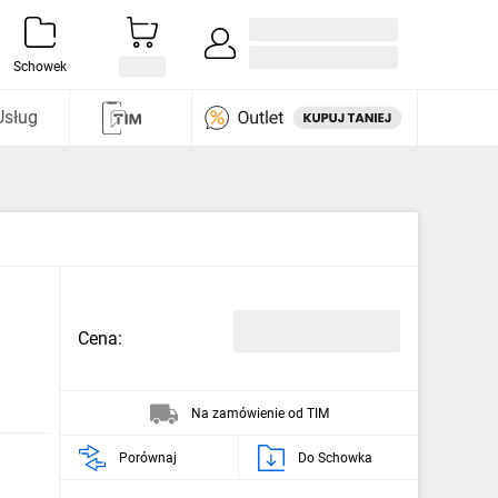
Zaloguj się / Załóż konto
i odkryj
Schowek
Usług
Cena:
Na zamówienie od TIM
Porównaj
Do Schowka