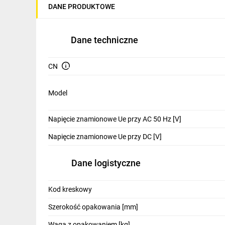
DANE PRODUKTOWE
IT, GSM
Odzież ochronna i BHP
Dane techniczne
Inne
CN
Budowa i Remont
Elektronika
Model
Smart home
Napięcie znamionowe Ue przy AC 50 Hz [V]
Elektromobilność
Napięcie znamionowe Ue przy DC [V]
Telewizja naziemna i satelitarna
Dane logistyczne
Wentylacja i rekuperacja
Kod kreskowy
Szerokość opakowania [mm]
Waga z opakowaniem [kg]