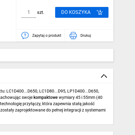
DO KOSZYKA
szt.
Zapytaj o produkt
Drukuj
duktu: LC1D400...D650, LC1D80...D95, LP1D400...D650,
 zachowując swoje
kompaktowe
wymiary 45 i 55mm (40
chnologię przyłączy, która zapewnia stałą jakość
 zostały zaprojektowane do pełnej integracji z systemami