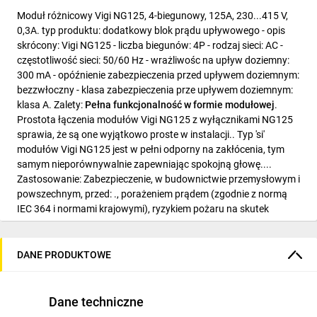
Moduł różnicowy Vigi NG125, 4-biegunowy, 125A, 230...415 V,
0,3A. typ produktu: dodatkowy blok prądu upływowego - opis
skrócony: Vigi NG125 - liczba biegunów: 4P - rodzaj sieci: AC -
częstotliwość sieci: 50/60 Hz - wrażliwośc na upływ doziemny:
300 mA - opóźnienie zabezpieczenia przed upływem doziemnym:
bezzwłoczny - klasa zabezpieczenia prze upływem doziemnym:
klasa A. Zalety:
Pełna funkcjonalność w formie modułowej
.
Prostota łączenia modułów Vigi NG125 z wyłącznikami NG125
sprawia, że są one wyjątkowo proste w instalacji.. Typ 'si'
modułów Vigi NG125 jest w pełni odporny na zakłócenia, tym
samym nieporównywalnie zapewniając spokojną głowę....
Zastosowanie: Zabezpieczenie, w budownictwie przemysłowym i
powszechnym, przed: ., porażeniem prądem (zgodnie z normą
IEC 364 i normami krajowymi), ryzykiem pożaru na skutek
upływu prądu w materiałach budowlanych..
DANE PRODUKTOWE
Dane techniczne