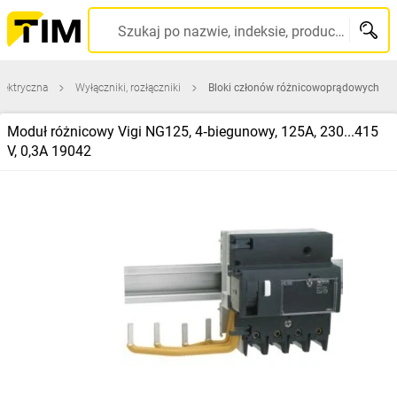
Szukaj po nazwie, indeksie, producencie, kodzie kreskowym...
lektryczna
Wyłączniki, rozłączniki
Bloki członów różnicowoprądowych
Moduł różnicowy Vigi NG125, 4‑biegunowy, 125A, 230...415
V, 0,3A 19042