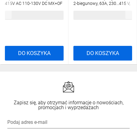
415V AC 110-130V DC MX+OF
2-biegunowy, 63A, 230...415 V,
19064
30mA 19000
319,54 zł
brutto
1611,53 zł
brutto
DO KOSZYKA
DO KOSZYKA
Zapisz się, aby otrzymać informacje o nowościach,
promocjach i wyprzedażach
Podaj adres e-mail