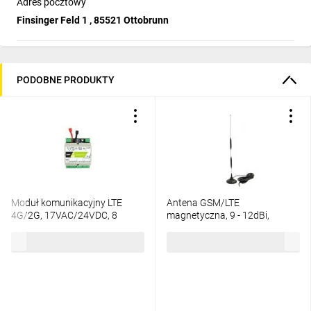
Adres pocztowy
Finsinger Feld 1 , 85521 Ottobrunn
PODOBNE PRODUKTY
Moduł komunikacyjny LTE
Antena GSM/LTE
4G/2G, 17VAC/24VDC, 8
magnetyczna, 9 - 12dBi,
wejść, 4 wyjścia, BasicLTE-PS-
900/1800 MHz, SMAm, czarna
585,47 zł
brutto
62,35 zł
brutto
D4M
AT-GSM-MAG-9dBi