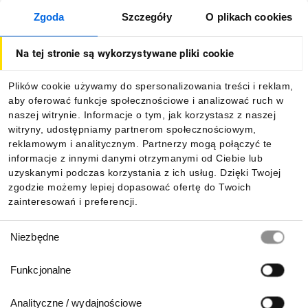
Zgoda
Szczegóły
O plikach cookies
O firmie
Na tej stronie są wykorzystywane pliki cookie
Dla kupujących
Plików cookie używamy do spersonalizowania treści i reklam,
aby oferować funkcje społecznościowe i analizować ruch w
Informacje
naszej witrynie. Informacje o tym, jak korzystasz z naszej
witryny, udostępniamy partnerom społecznościowym,
reklamowym i analitycznym. Partnerzy mogą połączyć te
Pobierz naszą aplikację mobilną:
informacje z innymi danymi otrzymanymi od Ciebie lub
uzyskanymi podczas korzystania z ich usług. Dzięki Twojej
zgodzie możemy lepiej dopasować ofertę do Twoich
zainteresowań i preferencji.
Wybór
Niezbędne
zgody
Funkcjonalne
Analityczne / wydajnościowe