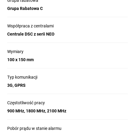
Grupa rabatowa
Pobór prądu: min. 90 mA (stan czuwania), maks. 400 mA
(podczas generowania sygnału).
Grupa Rabatowa C
Napięcie zasilania: DC 12V.
Wymiary: 100 x 150 mm.
Współpraca z centralami
Centrale DSC z serii NEO
Wymiary
100 x 150 mm
Typ komunikacji
3G, GPRS
Częstotliwość pracy
900 MHz, 1800 MHz, 2100 MHz
Pobór prądu w stanie alarmu