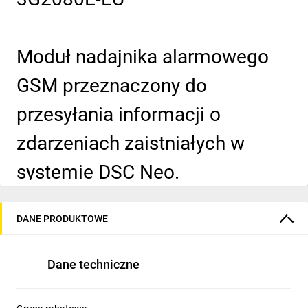
Moduł nadajnika alarmowego
GSM przeznaczony do
przesyłania informacji o
zdarzeniach zaistniałych w
systemie DSC Neo.
Częstotliwość pracy: 900MHz, 1800MHz, 2100MHz,
komunikacja w standardzie 2G/3G,
DANE PRODUKTOWE
możliwość kodowania transmisji kluczem 128-bitowym AES i
zdalnego programowania central alarmowych,
współpraca z aplikacjami mobilnymi.
Dane techniczne
Sygnalizacja siły sygnału oraz awarii diodyami LED,
złącze PC-Link,
obsługa formatów SIA oraz Contact ID.