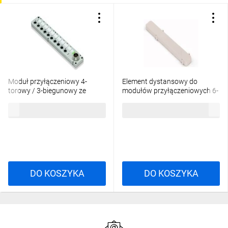
Moduł przyłączeniowy 4-
Element dystansowy do
torowy / 3-biegunowy ze
modułów przyłączeniowych 6-
złączem M16 757-343
torowych 757-060 /10szt./
199,75 zł
brutto
51,78 zł
brutto
DO KOSZYKA
DO KOSZYKA