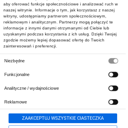
aby oferować funkcje społecznościowe i analizować ruch w
Informacje
naszej witrynie. Informacje o tym, jak korzystasz z naszej
witryny, udostępniamy partnerom społecznościowym,
reklamowym i analitycznym. Partnerzy mogą połączyć te
Pobierz naszą aplikację mobilną:
informacje z innymi danymi otrzymanymi od Ciebie lub
uzyskanymi podczas korzystania z ich usług. Dzięki Twojej
zgodzie możemy lepiej dopasować ofertę do Twoich
zainteresowań i preferencji.
Wybór
Niezbędne
zgody
Funkcjonalne
Analityczne / wydajnościowe
Reklamowe
Biuro Obsługi Klienta:
lub
801 500 700
71 37 61 600
Zgłoś
ZAAKCEPTUJ WSZYSTKIE CIASTECZKA
pn.-pt. 8:00-16:00