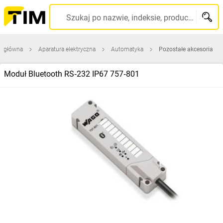
Szukaj po nazwie, indeksie, producencie, kodzie kreskowym...
a główna
Aparatura elektryczna
Automatyka
Pozostałe akcesoria
Moduł Bluetooth RS‑232 IP67 757‑801