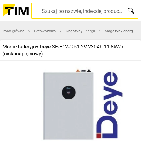
Szukaj po nazwie, indeksie, producencie, kodzie kreskowym...
Strona główna
Fotowoltaika
Magazyny Energii
Magazyny energii
Moduł bateryjny Deye SE‑F12‑C 51.2V 230Ah 11.8kWh
(niskonapięciowy)