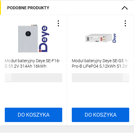
PODOBNE PRODUKTY
Moduł bateryjny Deye SE-F16-
Modul bateryjny Deye SE-G5.1-
C 51.2V 314Ah 16kWh
Pro-B LiFePO4 5,12kWh 51.2V
(niskonapięciowy)
100Ah
9071,25 zł
brutto
3846,21 zł
brutto
DO KOSZYKA
DO KOSZYKA