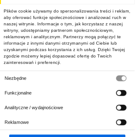
Dla kupujących
Plików cookie używamy do spersonalizowania treści i reklam,
aby oferować funkcje społecznościowe i analizować ruch w
Informacje
naszej witrynie. Informacje o tym, jak korzystasz z naszej
witryny, udostępniamy partnerom społecznościowym,
reklamowym i analitycznym. Partnerzy mogą połączyć te
Pobierz naszą aplikację mobilną:
informacje z innymi danymi otrzymanymi od Ciebie lub
uzyskanymi podczas korzystania z ich usług. Dzięki Twojej
zgodzie możemy lepiej dopasować ofertę do Twoich
zainteresowań i preferencji.
Wybór
Niezbędne
zgody
Funkcjonalne
Analityczne / wydajnościowe
Reklamowe
Biuro Obsługi Klienta:
lub
801 500 700
71 37 61 600