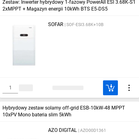
Zestaw: Inwerter hybrydowy 1‑fazowy PowerAll ESI 3.68K‑S1
2xMPPT + Magazyn energii 10kWh BTS E5‑DS5
SOFAR
SOF-ESI3.68K+10B
Hybrydowy zestaw solarny off‑grid ESB‑10kW‑48 MPPT
10xPV Mono bateria slim 5kWh
AZO DIGITAL
AZO00D1361