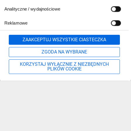
Analityczne / wydajnościowe
Reklamowe
Zgłoś
ZAAKCEPTUJ WSZYSTKIE CIASTECZKA
ZGODA NA WYBRANE
KORZYSTAJ WYŁĄCZNIE Z NIEZBĘDNYCH
PLIKÓW COOKIE
Szukaj
Moje konto
Start
Więcej
Zapisz się, aby otrzymać informacje o nowościach,