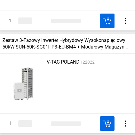
Zestaw 3‑Fazowy Inwerter Hybrydowy Wysokonapięciowy
50kW SUN‑50K‑SG01HP3‑EU‑BM4 + Modułowy Magazyn
Energii LiFePO4 BOS‑G 61,44kW
V-TAC POLAND
22022