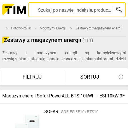
Szukaj po nazwie, indeksie, producencie, kodzie kreskowym...
na
Fotowoltaika
Magazyny Energii
Zestawy z magazynem energii
Zestawy z magazynem energii
(111)
Zestawy z magazynem energii są kompleksowymi
rozwiązaniami.Integrują panele słoneczne z akumulatorami, dzięki
czemu możliwe jest efektywne gromadzenie i wykorzystanie energii
słonecznej.
FILTRUJ
SORTUJ
Magazyn energii Sofar PowerALL BTS 10kWh + ESI 10kW 3F
SOFAR
SOF-ESI3F10+BTS10