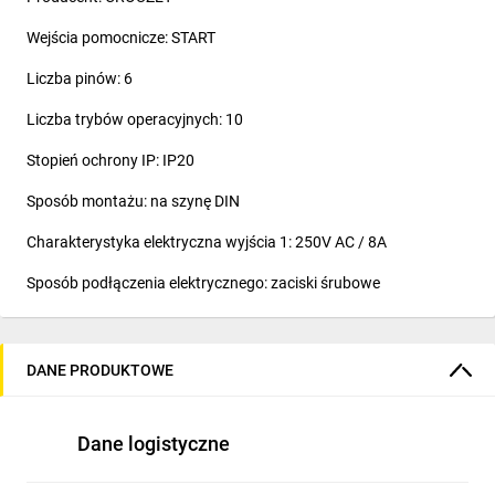
Wejścia pomocnicze: START
Liczba pinów: 6
Liczba trybów operacyjnych: 10
Stopień ochrony IP: IP20
Sposób montażu: na szynę DIN
Charakterystyka elektryczna wyjścia 1: 250V AC / 8A
Sposób podłączenia elektrycznego: zaciski śrubowe
Rodzaj wyjścia: SPDT
Seria producenta: MUR
DANE PRODUKTOWE
Zakres temperatur roboczych: -20...60°C
Dane logistyczne
Tryby działania licznika: impuls po określonym czasie,opóźnione
załączenie,opóźnione załączenie i wyłączenie,symetryczna
praca cykliczna zaczynająca się od załączenia,załączenie na