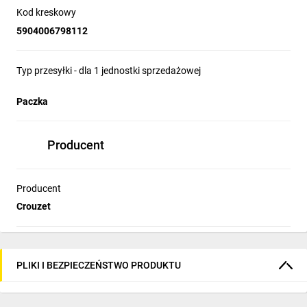
Kod kreskowy
nastawiony czas,ze sterowaniem stykiem S
5904006798112
Typ modułu automatyki: przekaźnik czasowy
Zakres licznika: 0,1s...100h
Typ przesyłki - dla 1 jednostki sprzedażowej
Paczka
Producent
Producent
Crouzet
PLIKI I BEZPIECZEŃSTWO PRODUKTU