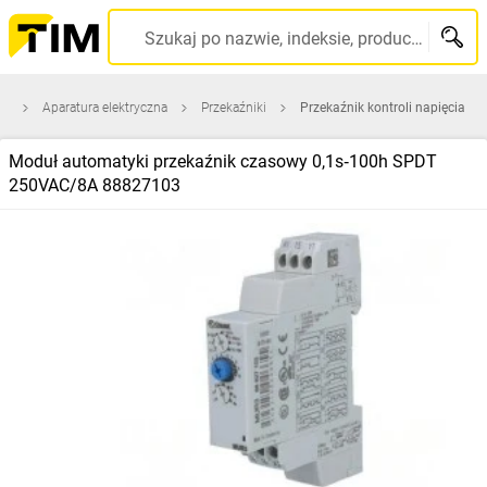
Szukaj po nazwie, indeksie, producencie, kodzie kreskowym...
na
Aparatura elektryczna
Przekaźniki
Przekaźnik kontroli napięcia
Moduł automatyki przekaźnik czasowy 0,1s‑100h SPDT
250VAC/8A 88827103