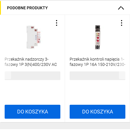
PODOBNE PRODUKTY
Przekaźnik nadzorczy 3-
Przekaźnik kontroli napięcia 1-
fazowy 1P 3(N)400/230V AC
fazowy 1P 16A 150-210V/230-
50/60 Hz RPN-1VFT-A400
260V AC CP-709
125,45 zł
brutto
145,71 zł
brutto
864374
DO KOSZYKA
DO KOSZYKA