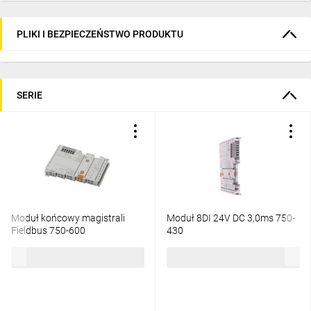
PLIKI I BEZPIECZEŃSTWO PRODUKTU
SERIE
Moduł końcowy magistrali
Moduł 8DI 24V DC 3,0ms 750-
Fieldbus 750-600
430
86,99 zł
brutto
360,39 zł
brutto