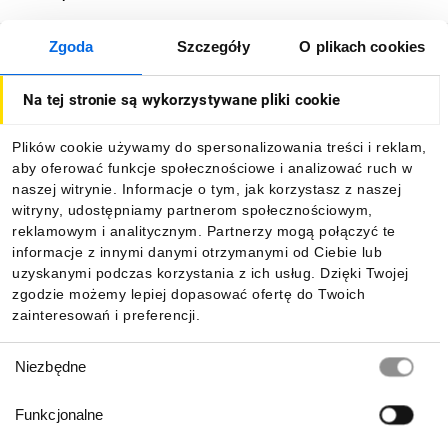
Zgoda
Szczegóły
O plikach cookies
O firmie
Na tej stronie są wykorzystywane pliki cookie
Dla kupujących
Plików cookie używamy do spersonalizowania treści i reklam,
aby oferować funkcje społecznościowe i analizować ruch w
Informacje
naszej witrynie. Informacje o tym, jak korzystasz z naszej
witryny, udostępniamy partnerom społecznościowym,
reklamowym i analitycznym. Partnerzy mogą połączyć te
Pobierz naszą aplikację mobilną:
informacje z innymi danymi otrzymanymi od Ciebie lub
uzyskanymi podczas korzystania z ich usług. Dzięki Twojej
zgodzie możemy lepiej dopasować ofertę do Twoich
zainteresowań i preferencji.
Wybór
Niezbędne
zgody
Funkcjonalne