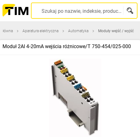
Szukaj po nazwie, indeksie, producencie, kodzie kreskowym...
 główna
Aparatura elektryczna
Automatyka
Moduły wejść / wyjść
Moduł 2AI 4‑20mA wejścia różnicowe/T 750‑454/025‑000