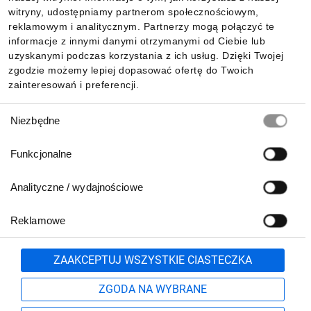
witryny, udostępniamy partnerom społecznościowym,
reklamowym i analitycznym. Partnerzy mogą połączyć te
Pobierz naszą aplikację mobilną:
informacje z innymi danymi otrzymanymi od Ciebie lub
uzyskanymi podczas korzystania z ich usług. Dzięki Twojej
zgodzie możemy lepiej dopasować ofertę do Twoich
zainteresowań i preferencji.
Wybór
Niezbędne
zgody
Funkcjonalne
Analityczne / wydajnościowe
Reklamowe
Biuro Obsługi Klienta:
lub
801 500 700
71 37 61 600
Zgłoś
ZAAKCEPTUJ WSZYSTKIE CIASTECZKA
pn.-pt. 8:00-16:00
Formularz kontaktowy
ZGODA NA WYBRANE