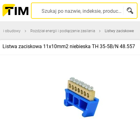
Szukaj po nazwie, indeksie, producencie, kodzie kreskowym...
ce i obudowy
Rozdział energii i podłączenie zasilania
Listwy zaciskowe
Listwa zaciskowa 11x10mm2 niebieska TH 35‑5B/N 48.557