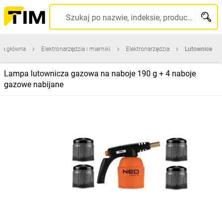
Szukaj po nazwie, indeksie, producencie, kodzie kreskowym...
na główna
Elektronarzędzia i mierniki
Elektronarzędzia
Lutownice
Lampa lutownicza gazowa na naboje 190 g + 4 naboje
gazowe nabijane