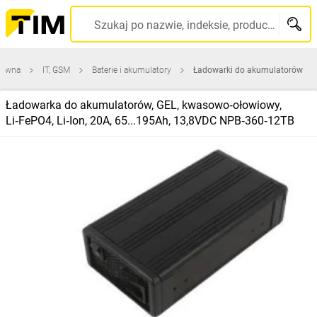
Szukaj po nazwie, indeksie, producencie, kodzie kreskowym...
łówna
IT, GSM
Baterie i akumulatory
Ładowarki do akumulatorów
Ładowarka do akumulatorów, GEL, kwasowo‑ołowiowy,
Li‑FePO4, Li‑Ion, 20A, 65...195Ah, 13,8VDC NPB‑360‑12TB