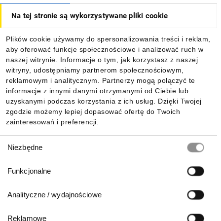
Na tej stronie są wykorzystywane pliki cookie
Dla kupujących
Plików cookie używamy do spersonalizowania treści i reklam,
aby oferować funkcje społecznościowe i analizować ruch w
Informacje
naszej witrynie. Informacje o tym, jak korzystasz z naszej
witryny, udostępniamy partnerom społecznościowym,
reklamowym i analitycznym. Partnerzy mogą połączyć te
Pobierz naszą aplikację mobilną:
informacje z innymi danymi otrzymanymi od Ciebie lub
uzyskanymi podczas korzystania z ich usług. Dzięki Twojej
zgodzie możemy lepiej dopasować ofertę do Twoich
zainteresowań i preferencji.
Wybór
Niezbędne
zgody
Funkcjonalne
Analityczne / wydajnościowe
Reklamowe