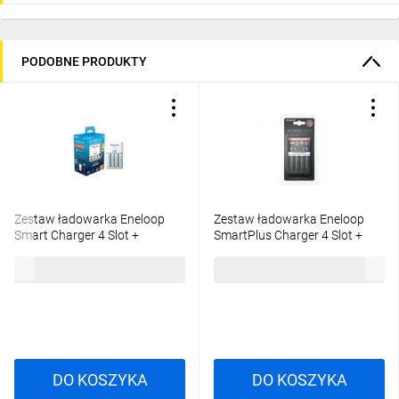
PODOBNE PRODUKTY
Zestaw ładowarka Eneloop
Zestaw ładowarka Eneloop
Smart Charger 4 Slot +
SmartPlus Charger 4 Slot +
akumulator 4 x AA Eneloop
akumulator 4 x AA Eneloop Pro
131,84 zł
brutto
184,55 zł
brutto
2000mAh
2500mAh
DO KOSZYKA
DO KOSZYKA