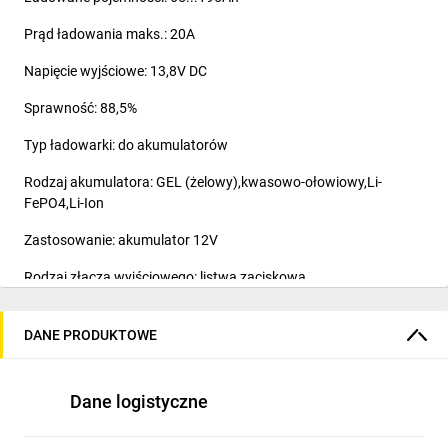
Prąd ładowania maks.: 20A
Napięcie wyjściowe: 13,8V DC
Sprawność: 88,5%
Typ ładowarki: do akumulatorów
Rodzaj akumulatora: GEL (żelowy),kwasowo-ołowiowy,Li-
FePO4,Li-Ion
Zastosowanie: akumulator 12V
Rodzaj złącza wyjściowego: listwa zaciskowa
Zawartość zestawu: bez kabla zasilającego
DANE PRODUKTOWE
Producent: MEAN WELL
Dane logistyczne