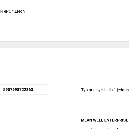
-FePO4,Li-Ion
5907998722363
Typ przesyłki - dla 1 jedno
MEAN WELL ENTERPRISE Co