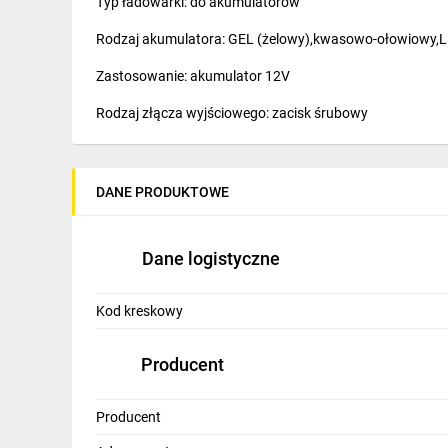
Typ ładowarki: do akumulatorów
IT, GSM
Rodzaj akumulatora: GEL (żelowy),kwasowo-ołowiowy,Li
Odzież ochronna i BHP
Zastosowanie: akumulator 12V
Inne
Rodzaj złącza wyjściowego: zacisk śrubowy
Budowa i Remont
Zawartość zestawu: bez kabla zasilającego
Elektronika
Producent: MEAN WELL
DANE PRODUKTOWE
Smart home
Elektromobilność
Dane logistyczne
Energetyka wiatrowa
Kod kreskowy
Telewizja naziemna i satelitarna
Producent
Wentylacja i rekuperacja
Producent