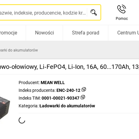
Szukaj po nazwie, indeksie, producencie, kodzie kreskowym...
Pomoc
romocje
Nowości
Strefa porad
Centrum 
arki do akumulatorów
o‑ołowiowy, Li‑FePO4, Li‑Ion, 16A, 60...170Ah, 
Producent:
MEAN WELL
Indeks producenta:
ENC-240-12
Indeks TIM:
0001-00021-90347
Kategoria:
Ładowarki do akumulatorów