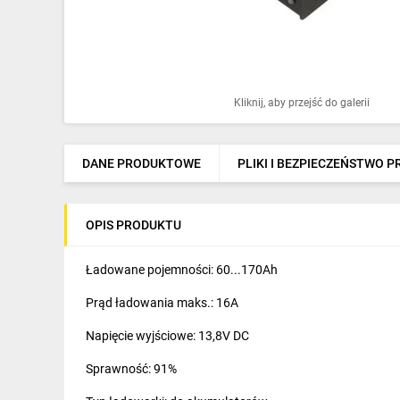
Ochrona odgromowa
Pompy ciepła
Osprzęt łączeniowy
Kliknij, aby przejść do galerii
Ogrzewanie
Elektronarzędzia i mierniki
DANE PRODUKTOWE
PLIKI I BEZPIECZEŃSTWO 
Domofony i dzwonki
OPIS PRODUKTU
Alarmy, monitoring, komunikacja
Napędy elektryczne
Ładowane pojemności: 60...170Ah
Prąd ładowania maks.: 16A
Pneumatyka
Napięcie wyjściowe: 13,8V DC
Dom i ogród
Sprawność: 91%
Klimatyzacja