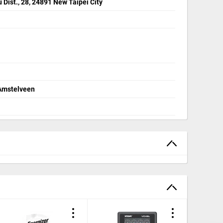
Dist., 28, 24891 New Taipei City
 Amstelveen