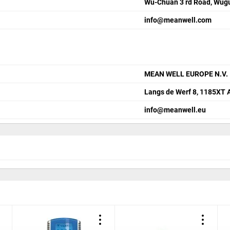
Wu-Chuan 3 rd Road, Wugu 
info@meanwell.com
MEAN WELL EUROPE N.V.
Langs de Werf 8, 1185XT
info@meanwell.eu