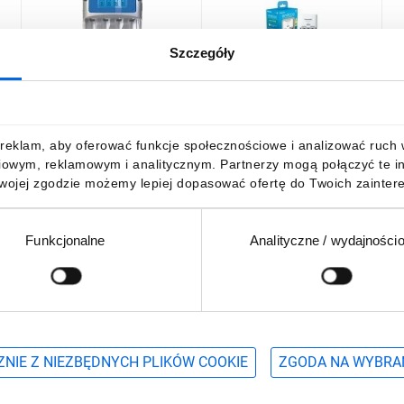
Szczegóły
Ładowarka akumulatorów
Zestaw ładowarka
Ł
2h AA / AAA LCD /+ 12V
Eneloop Basic Charger 4
a
adapter + kabel USB/
Slot + akumulator 4 x AAA
E
op
Eneloop 800mAh
2
112,66 zł
brutto
105,46 zł
brutto
8
reklam, aby oferować funkcje społecznościowe i analizować ruch w 
iowym, reklamowym i analitycznym. Partnerzy mogą połączyć te i
Twojej zgodzie możemy lepiej dopasować ofertę do Twoich zaintere
Funkcjonalne
Analityczne / wydajności
DO KOSZYKA
DO KOSZYKA
Podaj adres e-mail
wościach, promocjach i wyprzedażach
NIE Z NIEZBĘDNYCH PLIKÓW COOKIE
ZGODA NA WYBRA