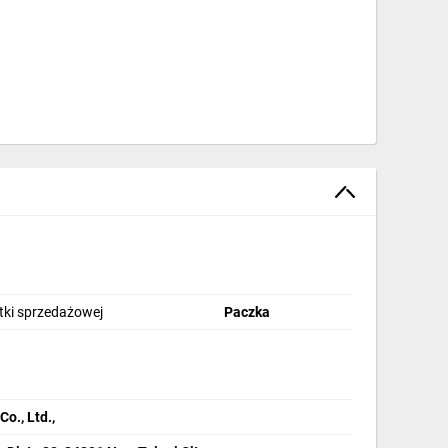
stki sprzedażowej
Paczka
., Ltd.,