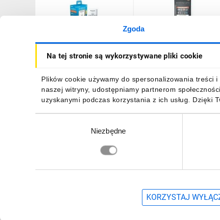
Zgoda
Zestaw ładowarka
Zestaw ładowarka
Na tej stronie są wykorzystywane pliki cookie
Eneloop Smart Charger 4
Eneloop SmartPlus
Slot + akumulator 4 x AA
Charger 4 Slot +
Eneloop 2000mAh
akumulator 4 x AA Enelo
131,84 zł
brutto
184,55 zł
brutto
Plików cookie używamy do spersonalizowania treści i 
Pro 2500mAh
naszej witryny, udostępniamy partnerom społecznośc
uzyskanymi podczas korzystania z ich usług. Dzięki 
Wybór
Niezbędne
zgody
DO KOSZYKA
DO KOSZYKA
Zapisz się, aby otrzymać informacje o no
KORZYSTAJ WYŁĄCZ