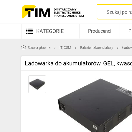
KATEGORIE
Producenci
P
Aparatura elektryczna
Strona główna
IT, GSM
Baterie i akumulatory
Ładow
Kable i przewody
Ładowarka do akumulatorów, GEL, kwasow
Rozdzielnice i obudowy
Elementy prowadzenia kabli
Fotowoltaika
Gniazda i łączniki
Źródła światła
Oprawy oświetleniowe