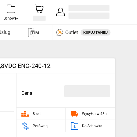
Zaloguj się / Załóż konto
i odkryj
Schowek
Usług
13,8VDC ENC‑240‑12
Cena:
8 szt.
Wysyłka w 48h
Porównaj
Do Schowka