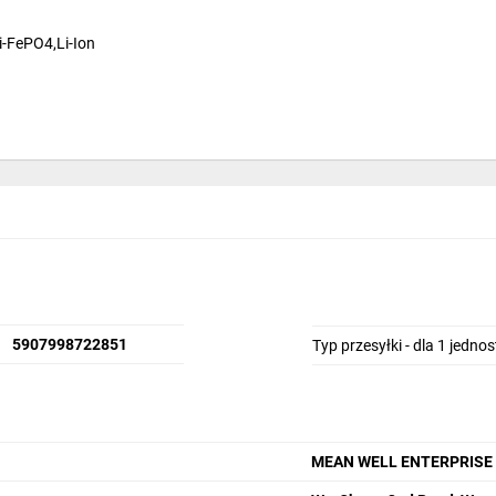
-FePO4,Li-Ion
5907998722851
Typ przesyłki - dla 1 jedno
MEAN WELL ENTERPRISE Co