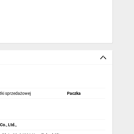
stki sprzedażowej
Paczka
., Ltd.,