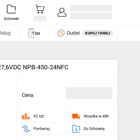
Zaloguj się / Załóż konto
i odkryj
Schowek
Usług
, 27,6VDC NPB‑450‑24NFC
Cena:
92 szt.
Wysyłka w 48h
Porównaj
Do Schowka