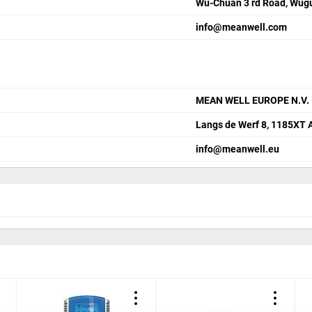
Wu-Chuan 3 rd Road, Wugu 
info@meanwell.com
MEAN WELL EUROPE N.V.
Langs de Werf 8, 1185XT
info@meanwell.eu