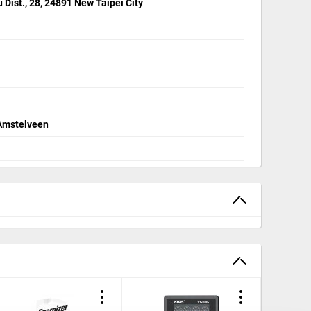
Dist., 28, 24891 New Taipei City
 Amstelveen