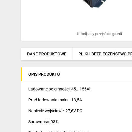
Ochrona odgromowa
Pompy ciepła
Osprzęt łączeniowy
Kliknij, aby przejść do galerii
Ogrzewanie
Elektronarzędzia i mierniki
DANE PRODUKTOWE
PLIKI I BEZPIECZEŃSTWO 
Domofony i dzwonki
OPIS PRODUKTU
Alarmy, monitoring, komunikacja
Napędy elektryczne
Ładowane pojemności: 45...155Ah
Prąd ładowania maks.: 13,5A
Pneumatyka
Napięcie wyjściowe: 27,6V DC
Dom i ogród
Sprawność: 93%
Klimatyzacja