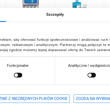
Szczegóły
Ładowarka akumulatorów
Zestaw ładowarka
Ł
2h AA / AAA LCD /+ 12V
Eneloop Basic Charger 4
a
adapter + kabel USB/
Slot + akumulator 4 x AAA
E
op
Eneloop 800mAh
2
112,66 zł
brutto
105,46 zł
brutto
8
reklam, aby oferować funkcje społecznościowe i analizować ruch w 
iowym, reklamowym i analitycznym. Partnerzy mogą połączyć te i
Twojej zgodzie możemy lepiej dopasować ofertę do Twoich zaintere
Funkcjonalne
Analityczne / wydajności
DO KOSZYKA
DO KOSZYKA
Podaj adres e-mail
wościach, promocjach i wyprzedażach
NIE Z NIEZBĘDNYCH PLIKÓW COOKIE
ZGODA NA WYBRA