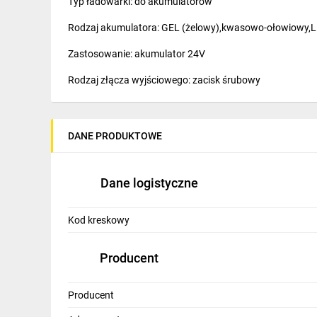
Typ ładowarki: do akumulatorów
IT, GSM
Rodzaj akumulatora: GEL (żelowy),kwasowo-ołowiowy,Li
Odzież ochronna i BHP
Zastosowanie: akumulator 24V
Inne
Rodzaj złącza wyjściowego: zacisk śrubowy
Budowa i Remont
Zawartość zestawu: bez kabla zasilającego
Elektronika
Funkcje dodatkowe: NFC
DANE PRODUKTOWE
Smart home
Producent: MEAN WELL
Elektromobilność
Dane logistyczne
Energetyka wiatrowa
Kod kreskowy
Telewizja naziemna i satelitarna
Producent
Wentylacja i rekuperacja
Producent