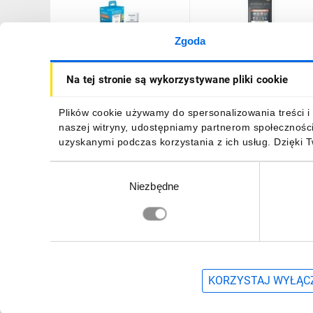
Zgoda
Zestaw ładowarka
Zestaw ładowarka
Na tej stronie są wykorzystywane pliki cookie
Eneloop Smart Charger 4
Eneloop SmartPlus
Slot + akumulator 4 x AA
Charger 4 Slot +
Eneloop 2000mAh
akumulator 4 x AA Enelo
131,84 zł
brutto
184,55 zł
brutto
Plików cookie używamy do spersonalizowania treści i 
Pro 2500mAh
naszej witryny, udostępniamy partnerom społecznośc
uzyskanymi podczas korzystania z ich usług. Dzięki 
Wybór
Niezbędne
zgody
DO KOSZYKA
DO KOSZYKA
Zapisz się, aby otrzymać informacje o no
KORZYSTAJ WYŁĄCZ