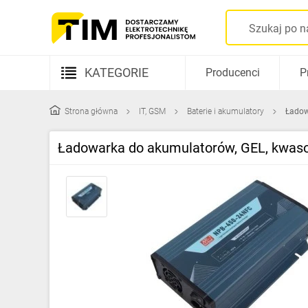
KATEGORIE
Producenci
P
Aparatura elektryczna
Strona główna
IT, GSM
Baterie i akumulatory
Ładow
Kable i przewody
Ładowarka do akumulatorów, GEL, kwasow
Rozdzielnice i obudowy
Elementy prowadzenia kabli
Fotowoltaika
Gniazda i łączniki
Źródła światła
Oprawy oświetleniowe