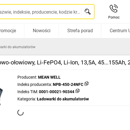
Szukaj po nazwie, indeksie, producencie, kodzie kreskowym...
Pomoc
romocje
Nowości
Strefa porad
Centrum 
arki do akumulatorów
o‑ołowiowy, Li‑FePO4, Li‑Ion, 13,5A, 45...155Ah
Producent:
MEAN WELL
Indeks producenta:
NPB-450-24NFC
Indeks TIM:
0001-00021-90344
Kategoria:
Ładowarki do akumulatorów