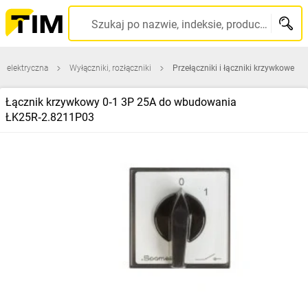
Szukaj po nazwie, indeksie, producencie, kodzie kreskowym...
a elektryczna
Wyłączniki, rozłączniki
Przełączniki i łączniki krzywkowe
Łącznik krzywkowy 0‑1 3P 25A do wbudowania
ŁK25R‑2.8211P03