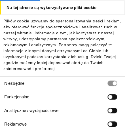
Na tej stronie są wykorzystywane pliki cookie
Dla kupujących
Plików cookie używamy do spersonalizowania treści i reklam,
aby oferować funkcje społecznościowe i analizować ruch w
Informacje
naszej witrynie. Informacje o tym, jak korzystasz z naszej
witryny, udostępniamy partnerom społecznościowym,
reklamowym i analitycznym. Partnerzy mogą połączyć te
Pobierz naszą aplikację mobilną:
informacje z innymi danymi otrzymanymi od Ciebie lub
uzyskanymi podczas korzystania z ich usług. Dzięki Twojej
zgodzie możemy lepiej dopasować ofertę do Twoich
zainteresowań i preferencji.
Wybór
Niezbędne
zgody
Funkcjonalne
Analityczne / wydajnościowe
Reklamowe
Biuro Obsługi Klienta: