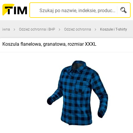
Szukaj po nazwie, indeksie, producencie, kodzie kreskowym...
główna
Odzież ochronna i BHP
Odzież ochronna
Koszule i T-shirty
Koszula flanelowa, granatowa, rozmiar XXXL