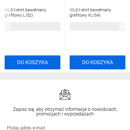
VILS t-shirt bawełniany
VILS t-shirt bawełniany
grafitowy L (52)
grafitowy XL (54)
29,22 zł
brutto
29,22 zł
brutto
DO KOSZYKA
DO KOSZYKA
Zapisz się, aby otrzymać informacje o nowościach,
promocjach i wyprzedażach
Podaj adres e-mail