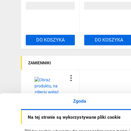
69,37 zł
brutto
49,27 zł
brutto
DO KOSZYKA
DO KOSZYKA
ZAMIENNIKI
Zgoda
Korytko kablowe
Na tej stronie są wykorzystywane pliki cookie
cynkowane perforowane
200x50mm 0,7mm
KGL200H50/3 151621