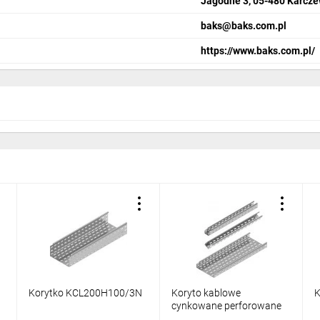
Jagodne 3, 05-480 Karcz
baks@baks.com.pl
https://www.baks.com.pl/
Korytko KCL200H100/3N
Koryto kablowe
K
cynkowane perforowane
200x50mm 0,7mm