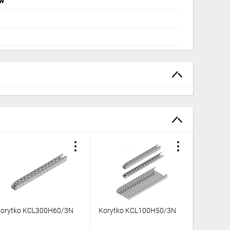
ew
orytko KCL300H60/3N
Korytko KCL100H50/3N
Korytko