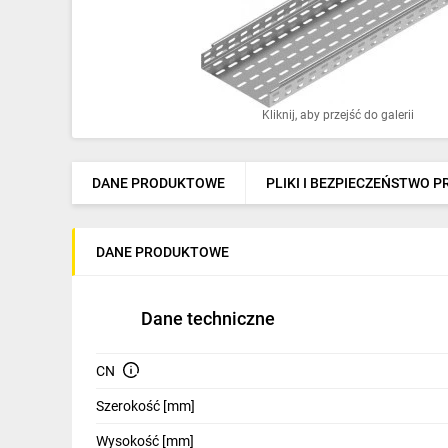
Ochrona odgromowa
Pompy ciepła
Osprzęt łączeniowy
Kliknij, aby przejść do galerii
Ogrzewanie
Elektronarzędzia i mierniki
DANE PRODUKTOWE
PLIKI I BEZPIECZEŃSTWO 
Domofony i dzwonki
DANE PRODUKTOWE
Alarmy, monitoring, komunikacja
Napędy elektryczne
Dane techniczne
Pneumatyka
CN
Dom i ogród
Szerokość [mm]
Klimatyzacja
Wysokość [mm]