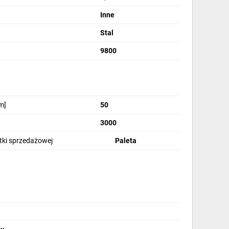
Inne
Stal
9800
m]
50
3000
stki sprzedażowej
Paleta