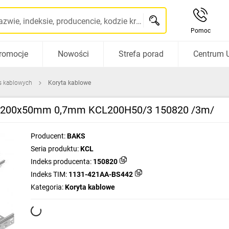
Szukaj po nazwie, indeksie, producencie, kodzie kreskowym...
Pomoc
romocje
Nowości
Strefa porad
Centrum 
s kablowych
Koryta kablowe
ne 200x50mm 0,7mm KCL200H50/3 150820 /3m/
Producent:
BAKS
Seria produktu:
KCL
Indeks producenta:
150820
Indeks TIM:
1131-421AA-BS442
Kategoria:
Koryta kablowe