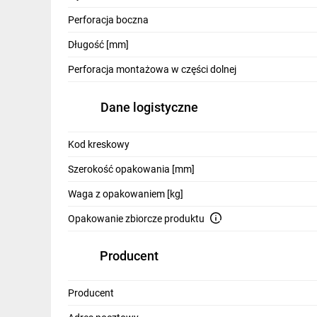
IT, GSM
Perforacja boczna
Odzież ochronna i BHP
Długość [mm]
Inne
Perforacja montażowa w części dolnej
Budowa i Remont
Dane logistyczne
Elektronika
Kod kreskowy
Smart home
Szerokość opakowania [mm]
Elektromobilność
Waga z opakowaniem [kg]
Telewizja naziemna i satelitarna
Opakowanie zbiorcze produktu
Wentylacja i rekuperacja
Producent
Producent