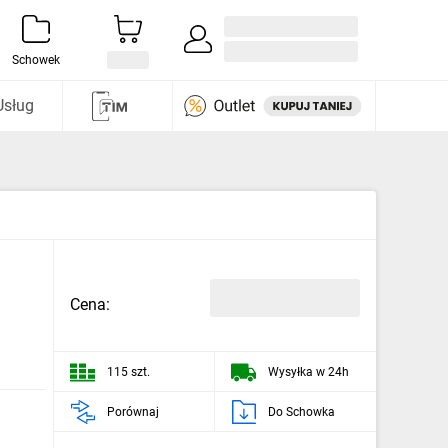
Zaloguj się / Załóż konto
i odkryj
Schowek
Usług
Cena:
115 szt.
Wysyłka w 24h
Porównaj
Do Schowka