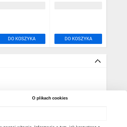
7,50 zł
brutto
56,57 zł
brutto
81,13 z
DO KOSZYKA
DO KOSZYKA
DO
O plikach cookies