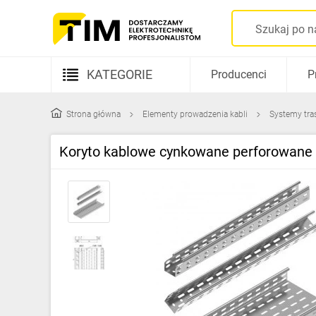
KATEGORIE
Producenci
P
Aparatura elektryczna
Strona główna
Elementy prowadzenia kabli
Systemy tra
Kable i przewody
Koryto kablowe cynkowane perforowa
Rozdzielnice i obudowy
Elementy prowadzenia kabli
Fotowoltaika
Gniazda i łączniki
Źródła światła
Oprawy oświetleniowe