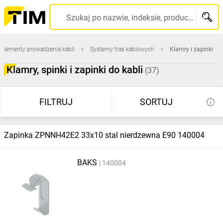
Szukaj po nazwie, indeksie, producencie, kodzie kreskowym...
Elementy prowadzenia kabli
Systemy tras kablowych
Klamry i zapinki
Klamry, spinki i zapinki do kabli
(37)
FILTRUJ
SORTUJ
Zapinka ZPNNH42E2 33x10 stal nierdzewna E90 140004
BAKS
140004