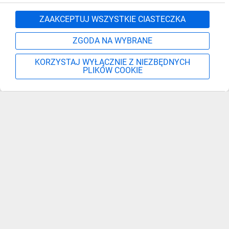
Zgłoś
ZAAKCEPTUJ WSZYSTKIE CIASTECZKA
ZGODA NA WYBRANE
KORZYSTAJ WYŁĄCZNIE Z NIEZBĘDNYCH
PLIKÓW COOKIE
Szukaj
Moje konto
Start
Więcej
Zapisz się, aby otrzymać informacje o nowościach,
promocjach i wyprzedażach
Podaj adres e-mail