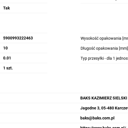
Tak
5900993222463
Wysokość opakowania [m
10
Długość opakowania [mm]
0.01
Typ przesyłki - dla 1 jedno
1 szt.
BAKS KAZIMIERZ SIELSKI
Jagodne 3, 05-480 Karcz
baks@baks.com.pl
https://www.baks.com.pl/