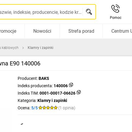
Szukaj po nazwie, indeksie, producencie, kodzie kreskowym...
Pomoc
romocje
Nowości
Strefa porad
Centrum 
s kablowych
Klamry i zapinki
wna E90 140006
Producent:
BAKS
Indeks producenta:
140006
Indeks TIM:
0001-00017-06626
Kategoria:
Klamry i zapinki
Ocena:
5/5
(1 opinia)