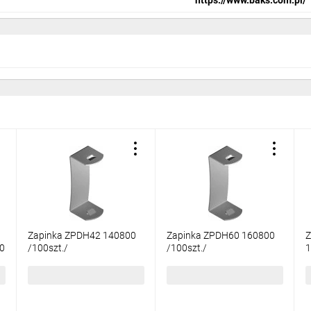
Zapinka ZPDH42 140800
Zapinka ZPDH60 160800
Z
90
/100szt./
/100szt./
1
132,84 zł
brutto
154,98 zł
brutto
1