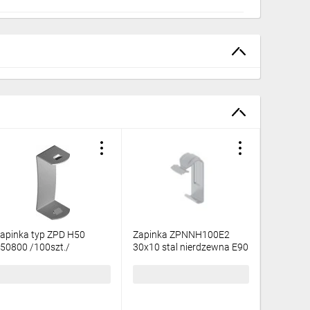
apinka typ ZPD H50
Zapinka ZPNNH100E2
Zapinka
50800 /100szt./
30x10 stal nierdzewna E90
19x10 st
140009
140003
35,30 zł
brutto
1,67 zł
brutto
0,98 zł