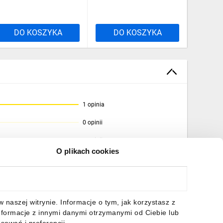
DO KOSZYKA
DO KOSZYKA
DO
1 opinia
0 opinii
0 opinii
O plikach cookies
0 opinii
0 opinii
naszej witrynie. Informacje o tym, jak korzystasz z
nformacje z innymi danymi otrzymanymi od Ciebie lub