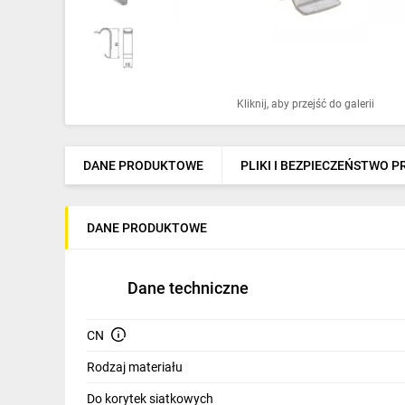
Ochrona odgromowa
Pompy ciepła
Osprzęt łączeniowy
Kliknij, aby przejść do galerii
Ogrzewanie
Elektronarzędzia i mierniki
DANE PRODUKTOWE
PLIKI I BEZPIECZEŃSTWO 
Domofony i dzwonki
DANE PRODUKTOWE
Alarmy, monitoring, komunikacja
Napędy elektryczne
Dane techniczne
Pneumatyka
CN
Dom i ogród
Rodzaj materiału
Klimatyzacja
Do korytek siatkowych