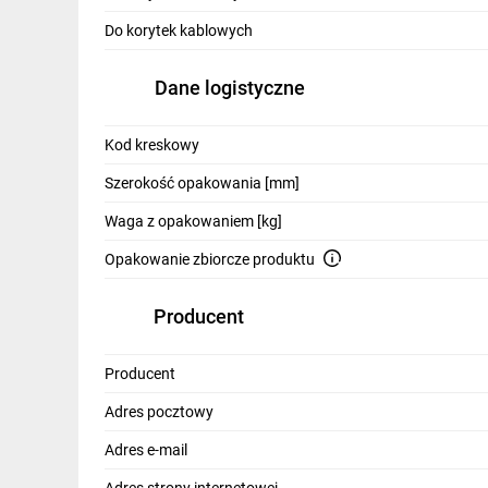
IT, GSM
Do korytek kablowych
Odzież ochronna i BHP
Dane logistyczne
Inne
Kod kreskowy
Budowa i Remont
Szerokość opakowania [mm]
Elektronika
Waga z opakowaniem [kg]
Smart home
Opakowanie zbiorcze produktu
Elektromobilność
Producent
Telewizja naziemna i satelitarna
Wentylacja i rekuperacja
Producent
Adres pocztowy
Adres e-mail
Adres strony internetowej