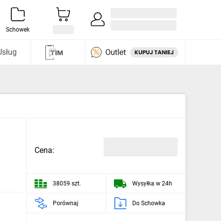
Zaloguj się / Załóż konto
i odkryj
Schowek
Usług
Cena:
38059 szt.
Wysyłka w 24h
Porównaj
Do Schowka