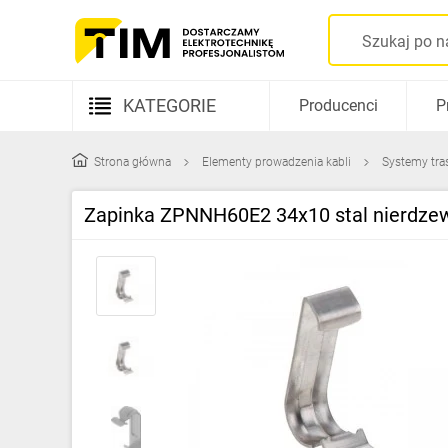
KATEGORIE
Producenci
P
Aparatura elektryczna
Strona główna
Elementy prowadzenia kabli
Systemy tra
Kable i przewody
Zapinka ZPNNH60E2 34x10 stal nierdze
Rozdzielnice i obudowy
Elementy prowadzenia kabli
Fotowoltaika
Gniazda i łączniki
Źródła światła
Oprawy oświetleniowe