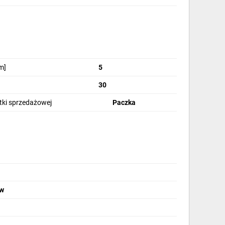
m]
5
30
stki sprzedażowej
Paczka
ew