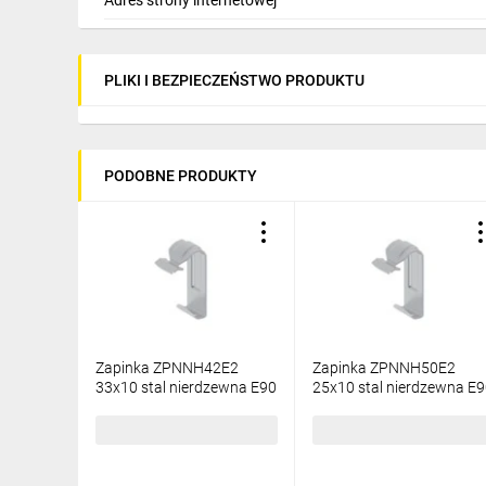
PLIKI I BEZPIECZEŃSTWO PRODUKTU
PODOBNE PRODUKTY
Zapinka ZPNNH42E2
Zapinka ZPNNH50E2
33x10 stal nierdzewna E90
25x10 stal nierdzewna E
140004
140005
1,18 zł
brutto
1,18 zł
brutto