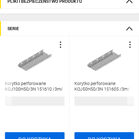
PLIKI I BEZPIECZEŃSTWO PRODUKTU
SERIE
Korytko perforowane
Korytko perforowane
KOJ100H50/3N 151610 /3m/
KOJ50H50/3N 151605 /3m/
70,74 zł
brutto
55,79 zł
brutto