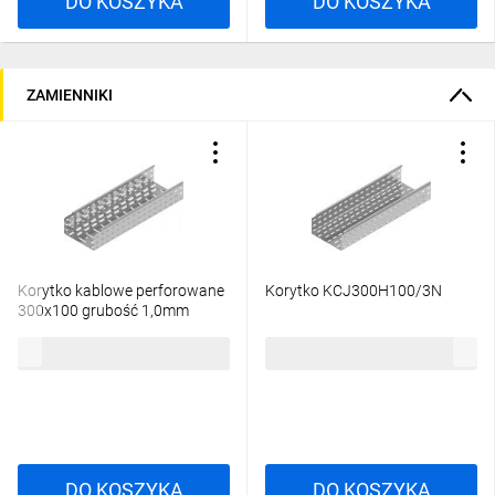
DO KOSZYKA
DO KOSZYKA
ZAMIENNIKI
Korytko kablowe perforowane
Korytko KCJ300H100/3N
300x100 grubość 1,0mm
KGJ300H100/3 111116 /3m/
164,24 zł
brutto
160,85 zł
brutto
DO KOSZYKA
DO KOSZYKA