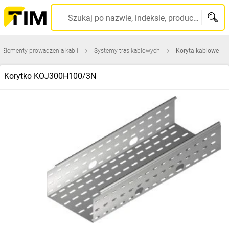
Szukaj po nazwie, indeksie, producencie, kodzie kreskowym...
Elementy prowadzenia kabli
Systemy tras kablowych
Koryta kablowe
Korytko KOJ300H100/3N