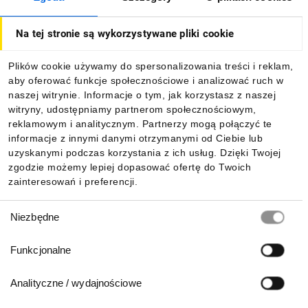
O firmie
Na tej stronie są wykorzystywane pliki cookie
Dla kupujących
Plików cookie używamy do spersonalizowania treści i reklam,
aby oferować funkcje społecznościowe i analizować ruch w
Informacje
naszej witrynie. Informacje o tym, jak korzystasz z naszej
witryny, udostępniamy partnerom społecznościowym,
reklamowym i analitycznym. Partnerzy mogą połączyć te
Pobierz naszą aplikację mobilną:
informacje z innymi danymi otrzymanymi od Ciebie lub
uzyskanymi podczas korzystania z ich usług. Dzięki Twojej
zgodzie możemy lepiej dopasować ofertę do Twoich
zainteresowań i preferencji.
Wybór
Niezbędne
zgody
Funkcjonalne
Analityczne / wydajnościowe