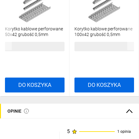
Korytko kablowe perforowane
Korytko kablowe perforowane
50x42 grubość 0,5mm
100x42 grubość 0,5mm
KGR/KPR50H42/2 140105
KGR100H42/2 141517/2m/
18,73 zł
brutto
24,60 zł
brutto
/2m/
DO KOSZYKA
DO KOSZYKA
OPINIE
5
1 opinia