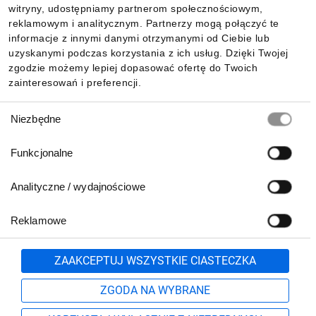
witryny, udostępniamy partnerom społecznościowym,
reklamowym i analitycznym. Partnerzy mogą połączyć te
Pobierz naszą aplikację mobilną:
informacje z innymi danymi otrzymanymi od Ciebie lub
uzyskanymi podczas korzystania z ich usług. Dzięki Twojej
zgodzie możemy lepiej dopasować ofertę do Twoich
zainteresowań i preferencji.
Wybór
Niezbędne
zgody
Funkcjonalne
Analityczne / wydajnościowe
Reklamowe
Biuro Obsługi Klienta:
lub
801 500 700
71 37 61 600
Zgłoś
ZAAKCEPTUJ WSZYSTKIE CIASTECZKA
pn.-pt. 8:00-16:00
Formularz kontaktowy
ZGODA NA WYBRANE