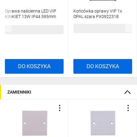
Oprawa naścienna LED VIP
Końcówka oprawy VIP 1x
KINKIET 13W IP44 595mm
OPAL szara PX0922318
szary PX0918225
10,14 zł
brutto
190,80 zł
brutto
DO KOSZYKA
DO KOSZYKA
ZAMIENNIKI