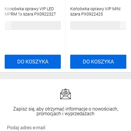
Koncówka oprawy VIP LED
Końcówka oprawy VIP MINI
MPRM 1x szara PX0922327
szara PX0922425
10,14 zł
brutto
11,72 zł
brutto
DO KOSZYKA
DO KOSZYKA
Zapisz się, aby otrzymać informacje o nowościach,
promocjach i wyprzedażach
Podaj adres e-mail