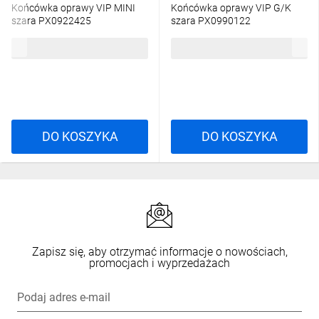
Końcówka oprawy VIP MINI
Końcówka oprawy VIP G/K
szara PX0922425
szara PX0990122
11,72 zł
brutto
15,28 zł
brutto
DO KOSZYKA
DO KOSZYKA
Zapisz się, aby otrzymać informacje o nowościach,
promocjach i wyprzedażach
Podaj adres e-mail