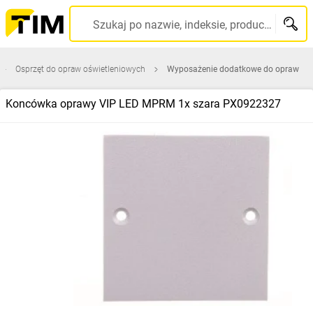
Szukaj po nazwie, indeksie, producencie, kodzie kreskowym...
Osprzęt do opraw oświetleniowych
Wyposażenie dodatkowe do opraw
Koncówka oprawy VIP LED MPRM 1x szara PX0922327