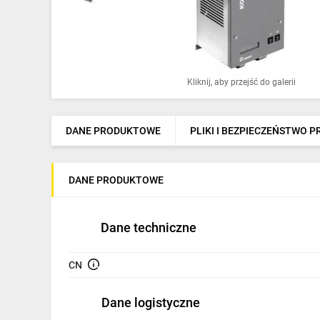
Ochrona odgromowa
Pompy ciepła
Osprzęt łączeniowy
Kliknij, aby przejść do galerii
Ogrzewanie
Elektronarzędzia i mierniki
DANE PRODUKTOWE
PLIKI I BEZPIECZEŃSTWO 
Domofony i dzwonki
DANE PRODUKTOWE
Alarmy, monitoring, komunikacja
Napędy elektryczne
Dane techniczne
Pneumatyka
CN
Dom i ogród
Dane logistyczne
Klimatyzacja