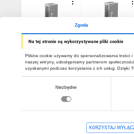
Zgoda
Kompensator mocy biernej
Kompensator mocy bierne
Na tej stronie są wykorzystywane pliki cookie
pojemnościowej LED MAX
pojemnościowej LED MAX
3500 VAr/,
1500 VAr, regulacja 11
RABB7012G6W16
stopniowa nadążna,
12 315,84 zł
brutto
8839,43 zł
brutto
Plików cookie używamy do spersonalizowania treści i 
RABB7012G6W21
naszej witryny, udostępniamy partnerom społecznośc
uzyskanymi podczas korzystania z ich usług. Dzięki 
Wybór
Niezbędne
zgody
DO KOSZYKA
DO KOSZYKA
Zapisz się, aby otrzymać informacje o no
KORZYSTAJ WYŁĄCZ