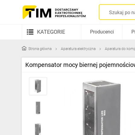
KATEGORIE
Producenci
P
Aparatura elektryczna
Strona główna
Aparatura elektryczna
Aparatura do komp
Kable i przewody
Kompensator mocy biernej pojemnościo
Rozdzielnice i obudowy
Elementy prowadzenia kabli
Fotowoltaika
Gniazda i łączniki
Źródła światła
Oprawy oświetleniowe