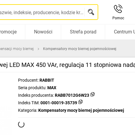
Szukaj po nazwie, indeksie, producencie, kodzie kreskowym...
Pomoc
romocje
Nowości
Strefa porad
Centrum 
ensacji mocy biernej
Kompensatory mocy biernej pojemnościowej
wej LED MAX 450 VAr, regulacja 11 stopniowa n
Producent:
RABBIT
Seria produktu:
MAX
Indeks producenta:
RABB7012G6W23
Indeks TIM:
0001-00019-35739
Kategoria:
Kompensatory mocy biernej pojemnościowej