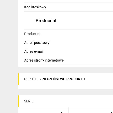
IT, GSM
Kod kreskowy
Odzież ochronna i BHP
Producent
Inne
Producent
Budowa i Remont
Adres pocztowy
Elektronika
Adres e-mail
Smart home
Adres strony internetowej
Elektromobilność
Energetyka wiatrowa
PLIKI I BEZPIECZEŃSTWO PRODUKTU
Telewizja naziemna i satelitarna
Wentylacja i rekuperacja
SERIE