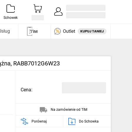
Zaloguj się / Załóż konto
i odkryj
Schowek
Usług
adążna, RABB7012G6W23
Cena:
Na zamówienie od TIM
Porównaj
Do Schowka