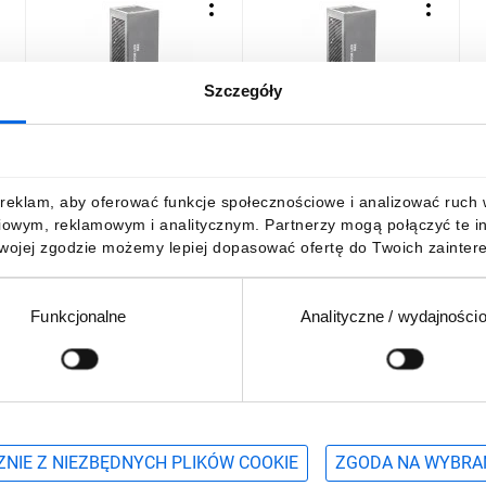
Szczegóły
j
Kompensator mocy biernej
Kompensator mocy biernej
K
pojemnościowej LED MAX
pojemnościowej LED MAX
p
300 VAr, regulacja 11
2250 VAr, regulacja 11
1
stopniowa nadążna,
stopniowa nadążna,
s
6689,08 zł
brutto
10 005,09 zł
brutto
reklam, aby oferować funkcje społecznościowe i analizować ruch w 
RABB7012G6W26
RABB7012G6W15
iowym, reklamowym i analitycznym. Partnerzy mogą połączyć te i
Twojej zgodzie możemy lepiej dopasować ofertę do Twoich zaintere
Funkcjonalne
Analityczne / wydajności
DO KOSZYKA
DO KOSZYKA
Podaj adres e-mail
wościach, promocjach i wyprzedażach
NIE Z NIEZBĘDNYCH PLIKÓW COOKIE
ZGODA NA WYBRA