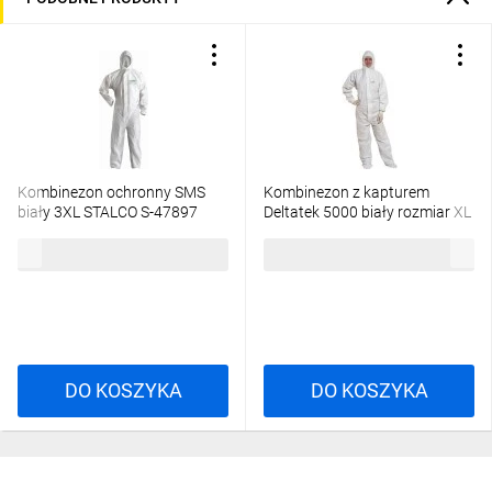
Kombinezon ochronny SMS
Kombinezon z kapturem
biały 3XL STALCO S-47897
Deltatek 5000 biały rozmiar XL
DT117XG
22,53 zł
brutto
23,42 zł
brutto
DO KOSZYKA
DO KOSZYKA