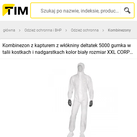
Szukaj po nazwie, indeksie, producencie, kodzie kreskowym...
na główna
Odzież ochronna i BHP
Odzież ochronna
Kombinezony
Kombinezon z kapturem z włókniny deltatek 5000 gumka w
talii kostkach i nadgarstkach kolor biały rozmiar XXL CORP
DT117XX