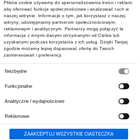
Plików cookie używamy do spersonalizowania treści i reklam,
aby oferować funkcje społecznościowe i analizować ruch w
Informacje
naszej witrynie. Informacje o tym, jak korzystasz z naszej
witryny, udostępniamy partnerom społecznościowym,
reklamowym i analitycznym. Partnerzy mogą połączyć te
Pobierz naszą aplikację mobilną:
informacje z innymi danymi otrzymanymi od Ciebie lub
uzyskanymi podczas korzystania z ich usług. Dzięki Twojej
zgodzie możemy lepiej dopasować ofertę do Twoich
zainteresowań i preferencji.
Wybór
Niezbędne
zgody
Funkcjonalne
Analityczne / wydajnościowe
Reklamowe
Biuro Obsługi Klienta:
lub
801 500 700
71 37 61 600
Zgłoś
ZAAKCEPTUJ WSZYSTKIE CIASTECZKA
pn.-pt. 8:00-16:00