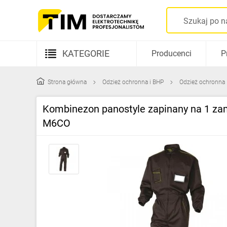
KATEGORIE
Producenci
P
Aparatura elektryczna
Strona główna
Odzież ochronna i BHP
Odzież ochronna
Kable i przewody
Kombinezon panostyle zapinany na 1 zam
Rozdzielnice i obudowy
M6CO
Elementy prowadzenia kabli
Fotowoltaika
Gniazda i łączniki
Źródła światła
Oprawy oświetleniowe