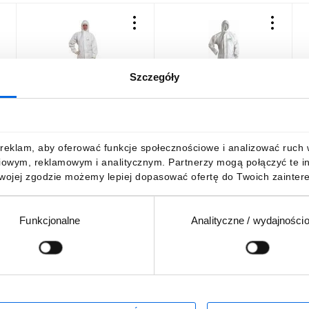
Szczegóły
Kombinezon z kapturem
Kombinezon ochronny
K
Deltatek 5000 biały
MICROPOROUS biały 3XL
m
rozmiar XL DT117XG
STALCO S-47933
p
c
23,42 zł
brutto
25,95 zł
brutto
2
reklam, aby oferować funkcje społecznościowe i analizować ruch w 
iowym, reklamowym i analitycznym. Partnerzy mogą połączyć te i
Twojej zgodzie możemy lepiej dopasować ofertę do Twoich zaintere
Funkcjonalne
Analityczne / wydajności
DO KOSZYKA
DO KOSZYKA
Podaj adres e-mail
wościach, promocjach i wyprzedażach