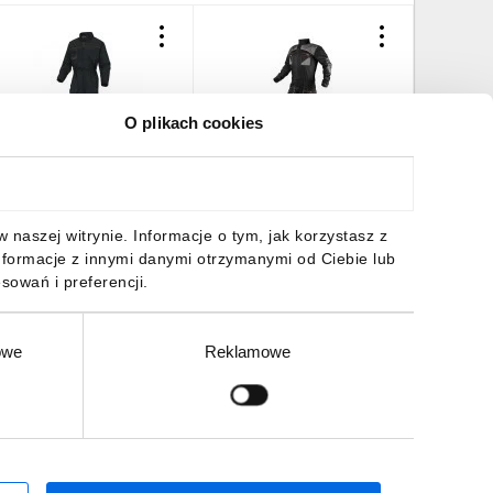
O plikach cookies
ombinezon roboczy
Kombinezon roboczy HD
Kombine
ach2 z
Slim czarno szary suwak M
Slim cza
oliestru/bawełny kolor
81-258-M
81-258-S
zarno-szary rozmiar L
99,98 zł
brutto
208,50 zł
brutto
208,50 
naszej witrynie. Informacje o tym, jak korzystasz z
M2CO2NOGT
nformacje z innymi danymi otrzymanymi od Ciebie lub
sowań i preferencji.
owe
Reklamowe
DO KOSZYKA
DO KOSZYKA
DO
Zgłoś
ZAPISZ SIĘ