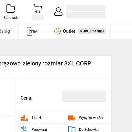
Zaloguj się / Załóż konto
i odkryj
Schowek
Usług
r brązowo‑zielony rozmiar 3XL CORP
Cena:
14 szt.
Wysyłka w 48h
Porównaj
Do Schowka