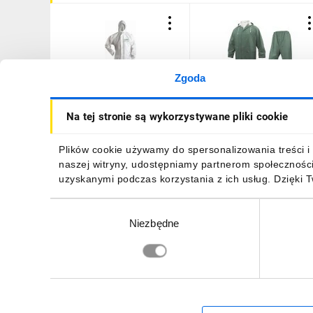
Zgoda
Kombinezon ochronny
Komplet
Na tej stronie są wykorzystywane pliki cookie
SMS biały 3XL STALCO S-
przeciwdeszczowy XL
47897
bluza + spodnie poliestru
powlekanego PVC zielony
22,53 zł
brutto
58,08 zł
brutto
Plików cookie używamy do spersonalizowania treści i 
EN304VEXG2
naszej witryny, udostępniamy partnerom społecznośc
uzyskanymi podczas korzystania z ich usług. Dzięki 
Wybór
Niezbędne
zgody
DO KOSZYKA
DO KOSZYKA
Zapisz się, aby otrzymać informacje o no