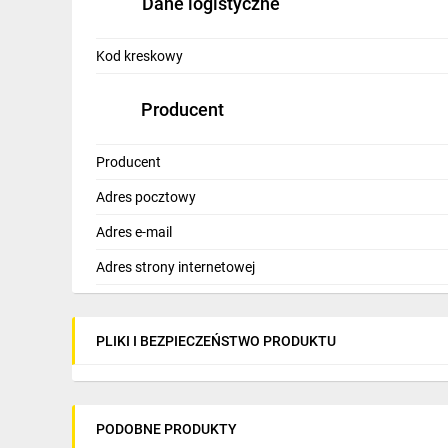
Dane logistyczne
IT, GSM
Odzież ochronna i BHP
Kod kreskowy
Inne
Producent
Budowa i Remont
Producent
Elektronika
Adres pocztowy
Smart home
Adres e-mail
Elektromobilność
Adres strony internetowej
Telewizja naziemna i satelitarna
Wentylacja i rekuperacja
PLIKI I BEZPIECZEŃSTWO PRODUKTU
PODOBNE PRODUKTY