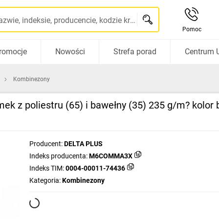
Szukaj po nazwie, indeksie, producencie, kodzie kreskowym...
Pomoc
romocje
Nowości
Strefa porad
Centrum 
Kombinezony
ek z poliestru (65) i bawełny (35) 235 g/m? kolo
Producent:
DELTA PLUS
Indeks producenta:
M6COMMA3X
Indeks TIM:
0004-00011-74436
Kategoria:
Kombinezony