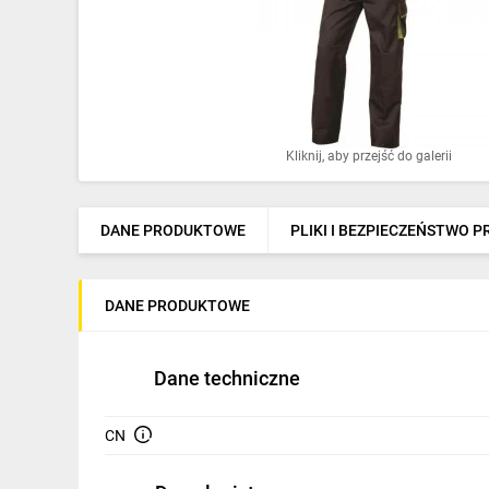
Ochrona odgromowa
Pompy ciepła
Osprzęt łączeniowy
Ogrzewanie
Kliknij, aby przejść do galerii
Elektronarzędzia i mierniki
DANE PRODUKTOWE
PLIKI I BEZPIECZEŃSTWO 
Domofony i dzwonki
Alarmy, monitoring, komunikacja
DANE PRODUKTOWE
Napędy elektryczne
Pneumatyka
Dane techniczne
Dom i ogród
CN
Klimatyzacja