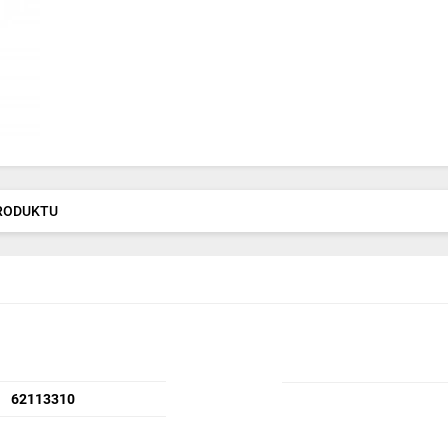
PRODUKTU
62113310