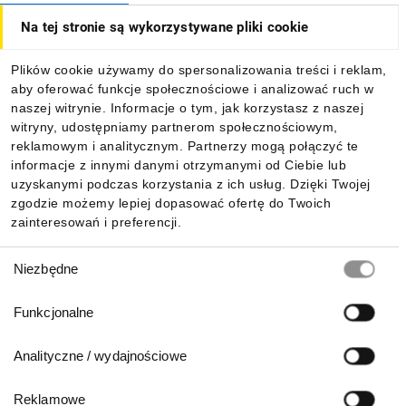
Na tej stronie są wykorzystywane pliki cookie
Dla kupujących
Plików cookie używamy do spersonalizowania treści i reklam,
aby oferować funkcje społecznościowe i analizować ruch w
Informacje
naszej witrynie. Informacje o tym, jak korzystasz z naszej
witryny, udostępniamy partnerom społecznościowym,
reklamowym i analitycznym. Partnerzy mogą połączyć te
Pobierz naszą aplikację mobilną:
informacje z innymi danymi otrzymanymi od Ciebie lub
uzyskanymi podczas korzystania z ich usług. Dzięki Twojej
zgodzie możemy lepiej dopasować ofertę do Twoich
zainteresowań i preferencji.
Wybór
Niezbędne
zgody
Funkcjonalne
Analityczne / wydajnościowe
Reklamowe