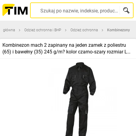
Szukaj po nazwie, indeksie, producencie, kodzie kreskowym...
na główna
Odzież ochronna i BHP
Odzież ochronna
Kombinezony
Kombinezon mach 2 zapinany na jeden zamek z poliestru
(65) i bawełny (35) 245 g/m? kolor czarno‑szary rozmiar L
CORP M2COMNOG