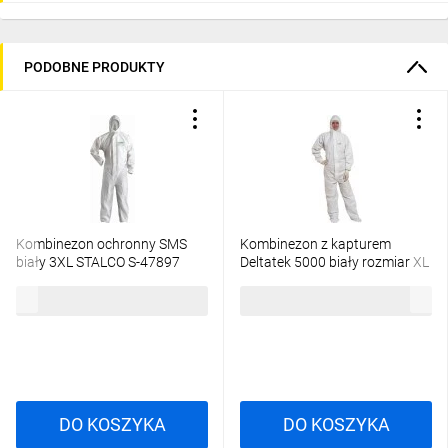
PODOBNE PRODUKTY
Kombinezon ochronny SMS
Kombinezon z kapturem
biały 3XL STALCO S-47897
Deltatek 5000 biały rozmiar XL
DT117XG
22,53 zł
brutto
23,42 zł
brutto
DO KOSZYKA
DO KOSZYKA