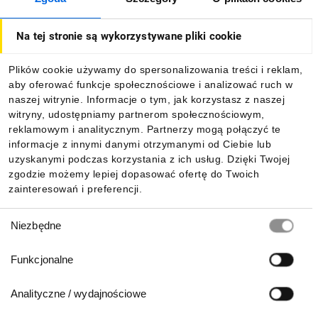
O firmie
Na tej stronie są wykorzystywane pliki cookie
Dla kupujących
Plików cookie używamy do spersonalizowania treści i reklam,
aby oferować funkcje społecznościowe i analizować ruch w
Informacje
naszej witrynie. Informacje o tym, jak korzystasz z naszej
witryny, udostępniamy partnerom społecznościowym,
reklamowym i analitycznym. Partnerzy mogą połączyć te
Pobierz naszą aplikację mobilną:
informacje z innymi danymi otrzymanymi od Ciebie lub
uzyskanymi podczas korzystania z ich usług. Dzięki Twojej
zgodzie możemy lepiej dopasować ofertę do Twoich
zainteresowań i preferencji.
Wybór
Niezbędne
zgody
Funkcjonalne
Analityczne / wydajnościowe