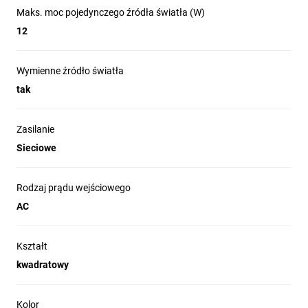
Maks. moc pojedynczego źródła światła (W)
naszego produktu:
12
Wymienne źródło światła
Bezpośrednie podpięcie pod napięcie 230V –
brak
tak
konieczności instalacji dodatkowych elementów
,
gwarantuje oszczędność czasu.
Solidna obudowa z aluminium gwarantuje
wysoką trwałość i
Zasilanie
estetykę
, dodatkowo zapewnia sprawny montaż i szybką
Sieciowe
wymianę źródła światła dzięki zastosowaniu gwintu G9
Wszechstronne zastosowanie
– idealna do różnych
przestrzeni, zarówno wewnętrznych, jak i zewnętrznych.
Rodzaj prądu wejściowego
Oszczędność energii
dzięki technologii LED pozwala realnie
AC
zmniejszyć rachunki za prąd.
Łatwy montaż
sprawia, że instalacja przebiega
bezproblemowo, a Ty możesz od razu korzystać z pełnej
Kształt
funkcjonalności lampy.
kwadratowy
Certyfikaty CE i RoHS
to gwarancja bezpieczeństwa, jakości
i braku szkodliwych substancji.
Wydłużona ochrona producenta
– dodatkowe poczucie
Kolor