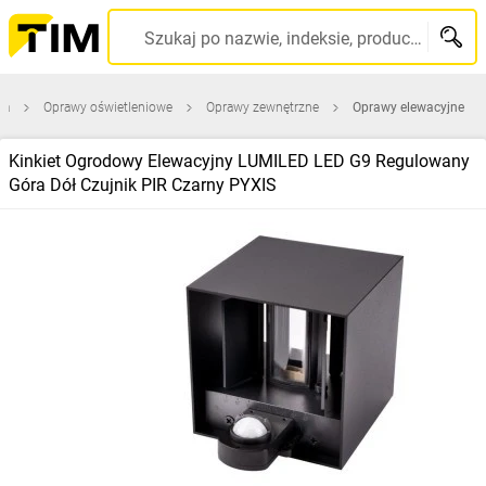
Szukaj po nazwie, indeksie, producencie, kodzie kreskowym...
na
Oprawy oświetleniowe
Oprawy zewnętrzne
Oprawy elewacyjne
Kinkiet Ogrodowy Elewacyjny LUMILED LED G9 Regulowany
Góra Dół Czujnik PIR Czarny PYXIS