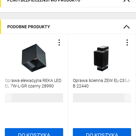
PODOBNE PRODUKTY
Oprawa elewacyjna REKA LED
Oprawa ścienna ZEW EL-235J-
EL 7W-L-GR czarny 28990
B 22440
75,85 zł
brutto
94,12 zł
brutto
DO KOSZYKA
DO KOSZYKA