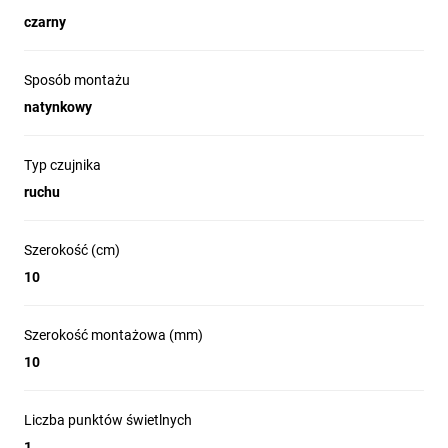
pewności, że inwestujesz w produkt na długi czas.
czarny
UWAGA! Brak źródła światła w zestawie
Sposób montażu
Zestaw zawiera:
natynkowy
Typ czujnika
1x Lampa ogrodowa
ruchu
Niezbędne elementy montażowe
Instrukcja obsługi w tym w języku polskim
Szerokość (cm)
10
Szerokość montażowa (mm)
10
Liczba punktów świetlnych
1