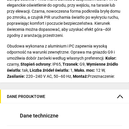
eleganckie oświetlenie do ogrodu, przy wejściu, na tarasie lub
przy elewacji. Czarna, nowoczesna forma podkreśla bryłę domu
po zmroku, a czujnik PIR uruchamia światło po wykryciu ruchu,
poprawiając komfort i poczucie bezpieczeństwa. Kierunek
świecenia można dopasować, aby uzyskać efekt góra–dół
zgodny z aranżacją przestrzeni.
Obudowa wykonana z aluminium i PC zapewnia wysoką
odporność na warunki zewnętrzne. Oprawa ma gniazdo G9 i
umożliwia dobór żarówki według własnych preferencji.
Kolor:
czarny,
Stopień ochrony:
IP65,
Trzonek:
G9,
Wymienne źródło
światła:
tak,
Liczba źródeł światła:
1,
Maks. moc:
12 W,
Zasilanie:
220–240 V AC, 50–60 Hz,
Montaż:
Przeznaczenie:
Korzyści z
DANE PRODUKTOWE
zastosowania
Dane techniczne