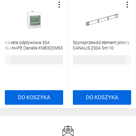
Kaseta odpływowa 32A
Szynoprzewód element prosty
3L+N+PE Canalis KNB32CM55
CANALIS 250A 5m 10
odpływów KSA250ED45010
335,43 zł
brutto
3234,20 zł
brutto
DO KOSZYKA
DO KOSZYKA