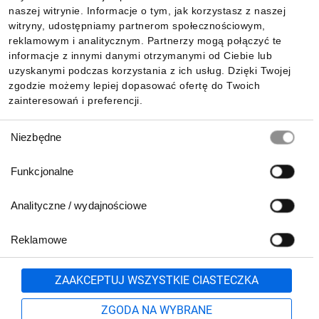
Informacje
naszej witrynie. Informacje o tym, jak korzystasz z naszej
witryny, udostępniamy partnerom społecznościowym,
reklamowym i analitycznym. Partnerzy mogą połączyć te
Pobierz naszą aplikację mobilną:
informacje z innymi danymi otrzymanymi od Ciebie lub
uzyskanymi podczas korzystania z ich usług. Dzięki Twojej
zgodzie możemy lepiej dopasować ofertę do Twoich
zainteresowań i preferencji.
Wybór
Niezbędne
zgody
Funkcjonalne
Analityczne / wydajnościowe
Reklamowe
Biuro Obsługi Klienta:
lub
801 500 700
71 37 61 600
Zgłoś
ZAAKCEPTUJ WSZYSTKIE CIASTECZKA
pn.-pt. 8:00-16:00
Formularz kontaktowy
ZGODA NA WYBRANE