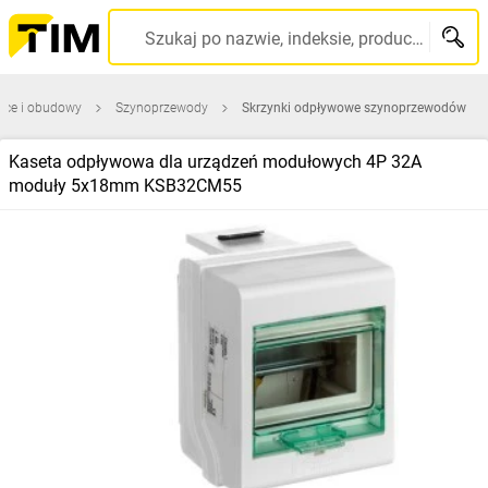
Szukaj po nazwie, indeksie, producencie, kodzie kreskowym...
ice i obudowy
Szynoprzewody
Skrzynki odpływowe szynoprzewodów
Kaseta odpływowa dla urządzeń modułowych 4P 32A
moduły 5x18mm KSB32CM55