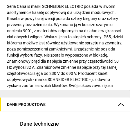
Seria Canalis marki SCHNEIDER ELECTRIC posiada w swoim
asortymencie kasetę odpływową dla urządzeń modułowych.
Kaseta w powyższej wersji posiada cztery bieguny oraz cztery
przewody bez uziemienia. Wykonano ją w kolorze szarym o
odcieniu 9001, z materiałów odpornych na działanie większości
ciał obcych i wilgoci. Wskazuje na to stopień ochrony IP55, dzięki
któremu możliwe jest również użytkowanie sprzętu na zewnątrz,
poza pomieszczeniami zamkniętymi. Urządzenie nie posiada
funkcji wyboru fazy. Nie zostało wyposażone w blokadę.
Znamionowy prąd dla napięcia zmienne przy częstotliwości 50
Hz wynosi 32 A. Znamionowe zmienne napięcie przy tej samej
częstotliwości sięga od 230 V do 690 V. Producent kaset
odpływowych - marka SCHNEIDER ELECTRIC - już dawno
zyskała zaufanie swoich klientów. Swój sukces zawdzięcza
bowiem długoletniemu doświadczeniu. Podczas pracy ponad
170 lat producent zdążył poznać oczekiwania użytkowników
sprzętu wytwarzanego w jego halach i dopasować aparaturę do
DANE PRODUKTOWE
tych właśnie potrzeb.
Dane techniczne