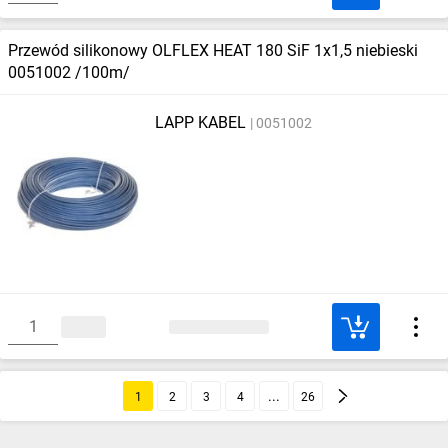
Przewód silikonowy OLFLEX HEAT 180 SiF 1x1,5 niebieski
0051002 /100m/
LAPP KABEL
0051002
1
2
3
4
26