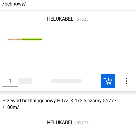
/bębnowy/
HELUKABEL
51823
Przewód bezhalogenowy H07Z‑K 1x2,5 czarny 51777
/100m/
HELUKABEL
51777