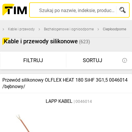
Szukaj po nazwie, indeksie, producencie, kodzie kreskowym...
Kable i przewody
Bezhalogenowe i ognioodporne
Ciepłoodporne
Kable i przewody silikonowe
(623)
FILTRUJ
SORTUJ
Przewód silikonowy OLFLEX HEAT 180 SiHF 3G1,5 0046014
/bębnowy/
LAPP KABEL
0046014