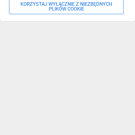
KORZYSTAJ WYŁĄCZNIE Z NIEZBĘDNYCH
PLIKÓW COOKIE
Szukaj
Moje konto
Start
Więcej
Zapisz się, aby otrzymać informacje o nowościach,
promocjach i wyprzedażach
Podaj adres e-mail
ZAPISZ SIĘ